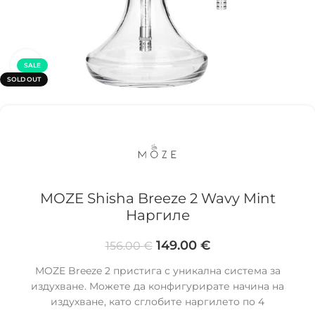
Click to enlarge
SALE
SOLD OUT
MOZE Shisha Breeze 2 Wavy Mint
Наргиле
149.00
€
156.00
€
MOZE Breeze 2 пристига с уникална система за
издухване. Moжете да конфигурирате начина на
издухване, като сглобите наргилето по 4