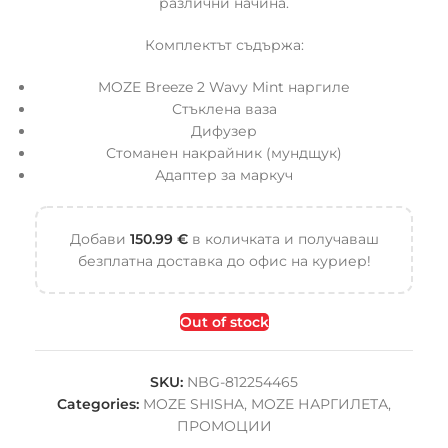
различни начина.
Комплектът съдържа:
MOZE Breeze 2 Wavy Mint наргиле
Стъклена ваза
Дифузер
Стоманен накрайник (мундщук)
Адаптер за маркуч
Добави
150.99
€
в количката и получаваш
безплатна доставка до офис на куриер!
Out of stock
SKU:
NBG-812254465
Categories:
MOZE SHISHA
,
MOZE НАРГИЛЕТА
,
ПРОМОЦИИ