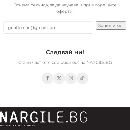
Отнема секунда, за да научаваш пръв горещите
оферти!
Следвай ни!
Стани част от яката общност на NARGILE.BG