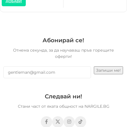
ДОБАВИ
Абонирай се!
Отнема секунда, за да научаваш пръв горещите
оферти!
Следвай ни!
Стани част от яката общност на NARGILE.BG