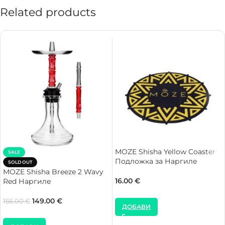
Related products
MOZE Shisha Yellow Coaster
SALE
Подложка за Наргиле
SOLD OUT
MOZE Shisha Breeze 2 Wavy
16.00
€
Red Наргиле
149.00
€
156.00
€
ДОБАВИ