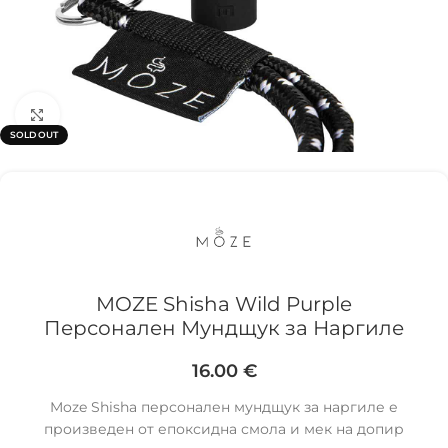
Click to enlarge
SOLD OUT
MOZE Shisha Wild Purple
Персонален Мундщук за Наргиле
16.00
€
Moze Shisha персонален мундщук за наргиле е
произведен от епоксидна смола и мек на допир