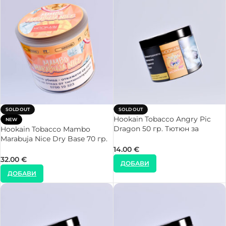
SOLD OUT
SOLD OUT
Hookain Tobacco Angry Pic
NEW
Dragon 50 гр. Тютюн за
Hookain Tobacco Mambo
Наргиле
Marabuja Nice Dry Base 70 гр.
Тютюн за Наргиле
14.00
€
32.00
€
ДОБАВИ
ДОБАВИ