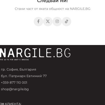
Следвай ни!
Стани част от яката общност на NARGILE.BG
гр. София, България
бул. Патриарх Евтимий 77
+359 877 110 001
shop@nargile.bg
ЗА КЛИЕНТА: