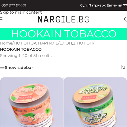
+359 877 110001
бул. Патриарх Евтимий 77
Skip to navigation
Skip to main content
HOOKAIN TOBACCO
Home
/
ТЮТЮН ЗА НАРГИЛЕ
/
БЛОНД ТЮТЮН
/
HOOKAIN TOBACCO
Showing 1–40 of 51 results
Show sidebar