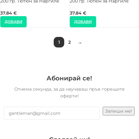
200 гр. Тютюн за Наргиле
200 гр. Тютюн за Наргиле
37.84
€
37.84
€
ДОБАВИ
ДОБАВИ
1
2
→
Абонирай се!
Отнема секунда, за да научаваш пръв горещите
оферти!