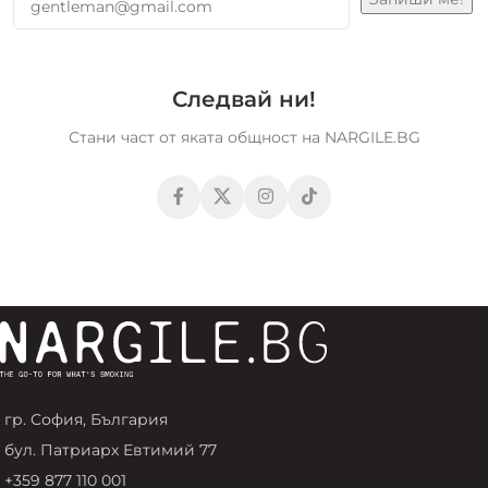
Следвай ни!
Стани част от яката общност на NARGILE.BG
гр. София, България
бул. Патриарх Евтимий 77
+359 877 110 001