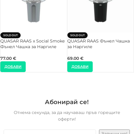
SOLD OUT
SOLD OUT
QUASAR RAAS x Social Smoke
QUASAR RAAS Фънел Чашка
Фънел Чашка за Наргиле
за Наргиле
77.00
€
69.00
€
ДОБАВИ
ДОБАВИ
Абонирай се!
Отнема секунда, за да научаваш пръв горещите
оферти!