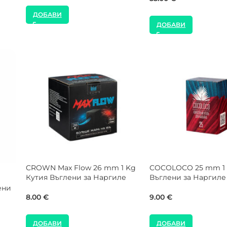
ДОБАВИ
ДОБАВИ
NEW
SALE
SMOKE2U 1000W Котлон за
Gorilla Cube 26 mm 
Наргиле
Въглени за Наргиле
24.00
€
35.00
€
40.00
€