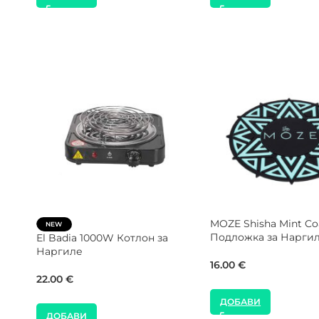
ДОБАВИ
ДОБАВИ
Alpha Hookah Turk Design
Alpha Hookah Turk D
Black Matte Тради Чашка за
Green Sand Тради Ча
Наргиле
Наргиле
15.00
€
15.00
€
ДОБАВИ
ДОБАВИ