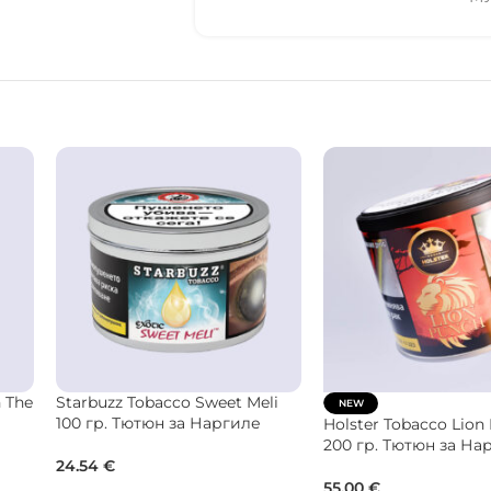
Al Fakher Tobacco Fresh 200
BONCHE Tobacco Wi
а
гр. Тютюн за Наргиле
Strawberry 30 гр. Тю
Наргиле
48.50
€
22.00
€