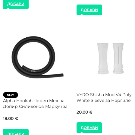
ДОБАВИ
ДОБАВИ
JOY Black Персонален
SALE
Мундщук за Наргиле
Alpha Hookah Ray Щипка за
Наргиле
25.00
€
29.00
€
35.00
€
ДОБАВИ
ДОБАВИ