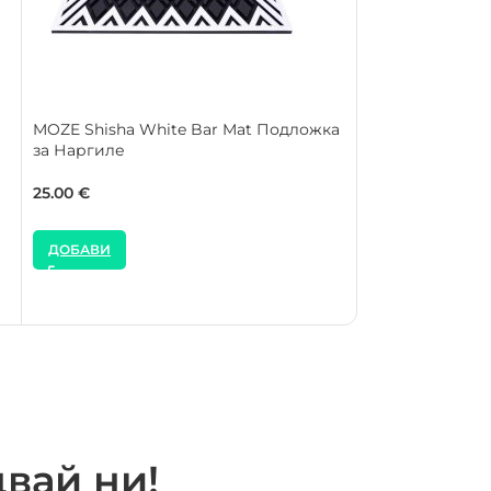
MOZE Shisha White Bar Mat Подложка
MOZE Shisha Ye
за Наргиле
за Наргиле
25.00
€
16.00
€
ДОБАВИ
ДОБАВИ
вай ни!