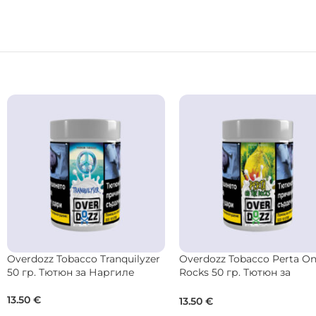
BONCHE Tobacco Raspberry 30
DARKSIDE Tobacco Base
гр. Тютюн за Наргиле
LemonBlast 25 гр. Тютюн з
Наргиле
22.00
€
9.00
€