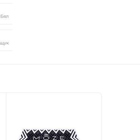
Бял
дщук