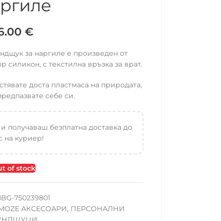
ргиле
16.00
€
ндщук за наргиле е произведен от
р силикон, с текстилна връзка за врат.
тявате доста пластмаса на природата,
предпазвате себе си.
 и получаваш безплатна доставка до
 на куриер!
t of stock
BG-750239801
MOZE АКСЕСОАРИ
,
ПЕРСОНАЛНИ
УНДЩУЦИ