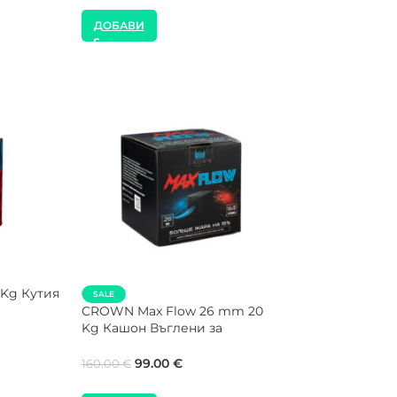
ДОБАВИ
ДОБАВИ
NEW
SALE
5 Kg
Shaman 26 mm 1 Kg Кутия
NEW
Въглени за Наргиле
COCOLOCO 26 
Кашон Въглени
8.00
€
120.00
180.00
€