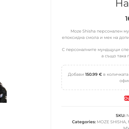
На
Moze Shisha персонален му
епоксидна смола и мек на допи
С персоналните мундщуци спес
а също така 
Добави
150.99
€
в количката
офис
Ou
SKU:
N
Categories:
MOZE SHISHA
,
М