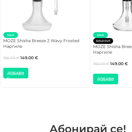
SALE
SALE
MOZE Shisha Breeze 2 Wavy Frosted
SOLD OUT
Наргиле
MOZE Shisha Bree
Наргиле
149.00
€
156.00
€
149.00
€
156.00
€
ДОБАВИ
ДОБАВИ
Абонирай се!