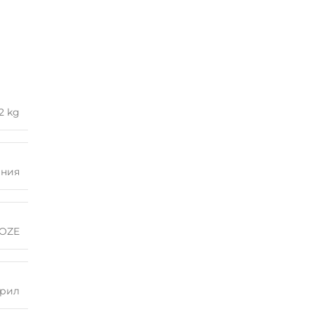
2 kg
ания
OZE
рил