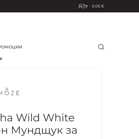
0.00
€
РОМОЦИИ
е
ha Wild White
н Мундщук за