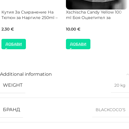
Кутия За Съхранение На
Xschischa Candy Yellow 100
Тютюн за Наргиле 250ml –
ml Боя Оцветител за
Алуминиево капаче
Наргиле
2.30
€
10.00
€
ДОБАВИ
ДОБАВИ
Additional information
WEIGHT
20 kg
БРАНД
BLACKCOCO’S