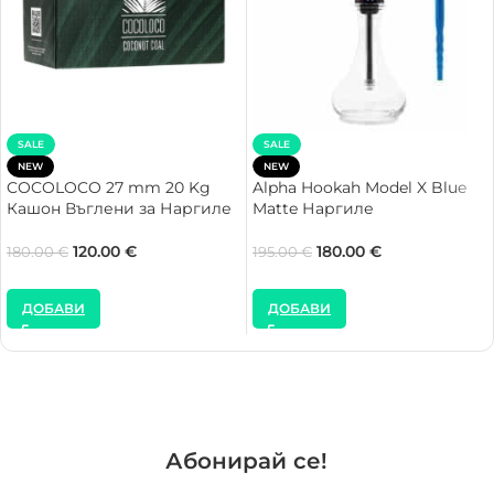
SALE
SALE
NEW
NEW
COCOLOCO 27 mm 20 Kg
Alpha Hookah Model X Blue
Кашон Въглени за Наргиле
Matte Наргиле
120.00
€
180.00
€
180.00
€
195.00
€
ДОБАВИ
ДОБАВИ
Абонирай се!