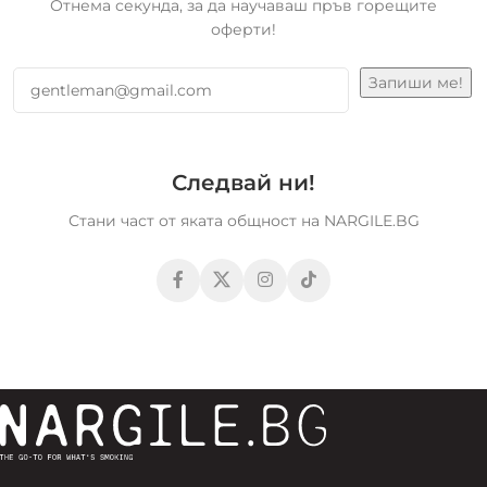
Отнема секунда, за да научаваш пръв горещите
оферти!
Следвай ни!
Стани част от яката общност на NARGILE.BG