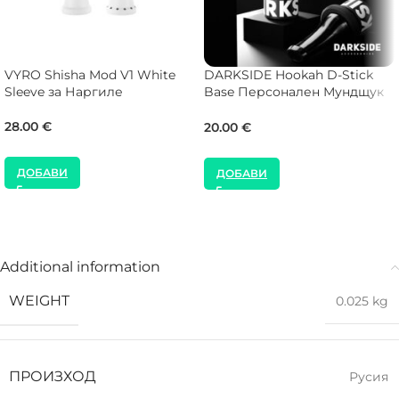
VYRO Shisha Mod V1 White
DARKSIDE Hookah D-Stick
Sleeve за Наргиле
Base Персонален Мундщук
за Наргиле
28.00
€
20.00
€
ДОБАВИ
ДОБАВИ
Additional information
WEIGHT
0.025 kg
ПРОИЗХОД
Русия