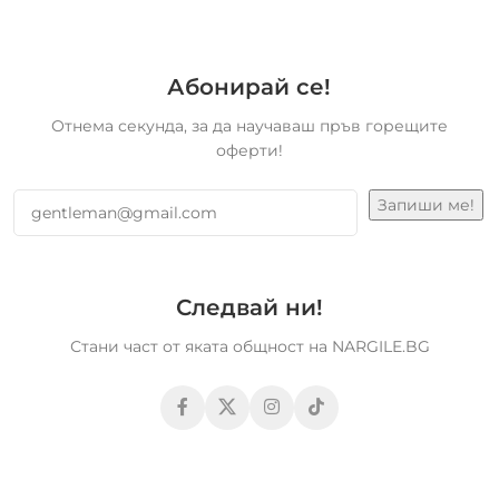
Абонирай се!
Отнема секунда, за да научаваш пръв горещите
оферти!
Следвай ни!
Стани част от яката общност на NARGILE.BG