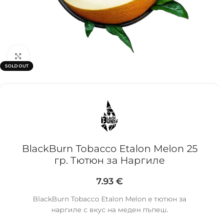
Click to enlarge
SOLD OUT
BlackBurn Tobacco Etalon Melon 25
гр. Тютюн за Наргиле
7.93
€
BlackBurn Tobacco Etalon Melon e тютюн за
наргиле с вкус нa меден пъпеш.