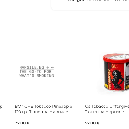
BlackBurn Tobacco Kiwi Stoner
BONCHE Tobacco Blu
100 гр. Тютюн за Наргиле
120 гр. Тютюн за На
30.68
€
77.00
€