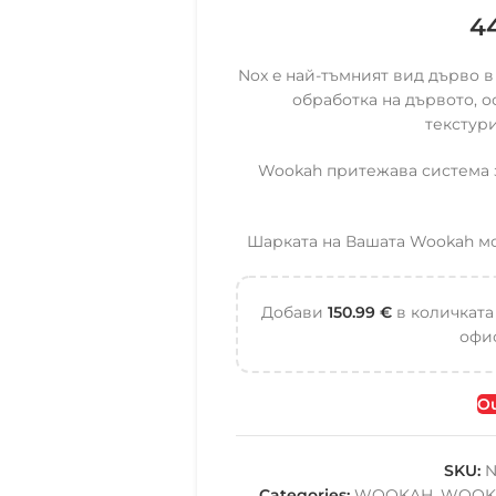
4
Nox e най-тъмният вид дърво 
обработка на дървото, о
текстур
Wookah притежава система з
Шарката на Вашата Wookah мож
Добави
150.99
€
в количката
офис
Ou
SKU:
N
Categories:
WOOKAH
,
WOOK