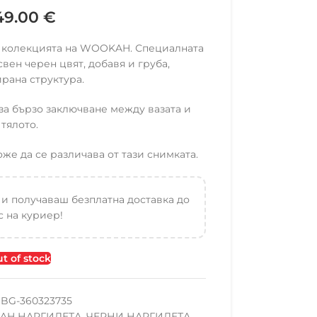
49.00
€
в колекцията на WOOKAH. Специалната
свен черен цвят, добавя и груба,
ирана структура.
а бързо заключване между вазата и
тялото.
е да се различава от тази снимката.
 и получаваш безплатна доставка до
 на куриер!
t of stock
BG-360323735
AH НАРГИЛЕТА
,
ЧЕРНИ НАРГИЛЕТА