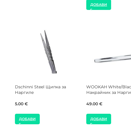
ДОБАВИ
Alpha Hookah Strike 
NEW
Килър Чашка за На
MOZE Shisha Glow in the Dark
Син Силиконов Маркуч за
Наргиле
15.00
€
12.00
€
ДОБАВИ
ДОБАВИ