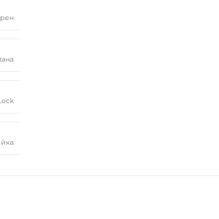
рен
мана
Lock
ийка