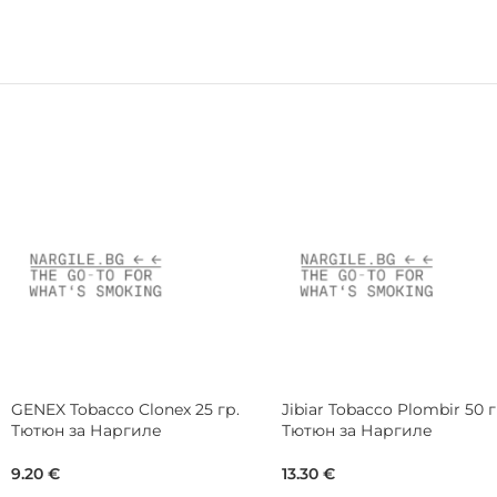
Os Tobacco African Queen 200
SEBERO Tobacco Black
гр. Тютюн за Наргиле
Limoncello 25 гр. Тютюн за
Наргиле
57.00
€
8.00
€