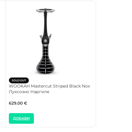
SOLD OUT
SOLD OUT
WOOKAH Mastercut Striped Black Nox
WOOKAH Master
Луксозно Наргиле
Луксозно Нарг
629.00
€
439.00
€
ДОБАВИ
ДОБАВИ