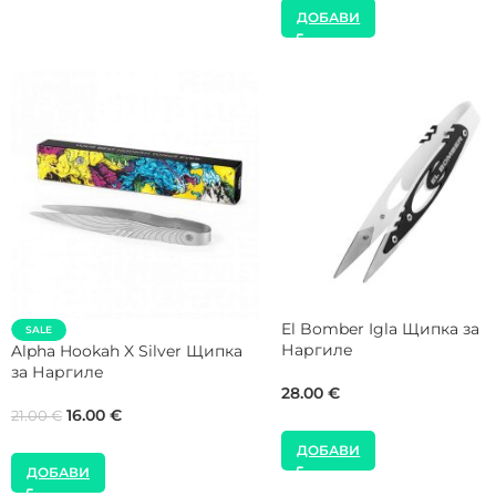
VYRO Shisha Mod V1 White
Na Grani Shilo Поукър за
Sleeve за Наргиле
Наргиле
28.00
€
18.00
€
ДОБАВИ
ДОБАВИ