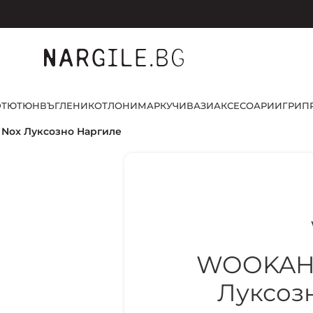
D
ТЮТЮН
ВЪГЛЕНИ
КОТЛОНИ
МАРКУЧИ
ВАЗИ
АКСЕСОАРИ
ИГРИ
П
Nox Луксозно Наргиле
WOOKAH 
Луксоз