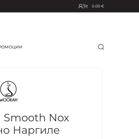
0.00
€
РОМОЦИИ
Smooth Nox
но Наргиле