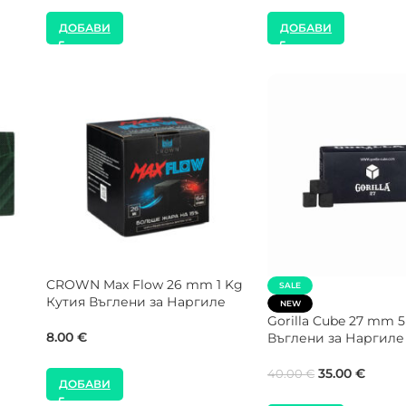
ДОБАВИ
ДОБАВИ
NEW
SALE
я
COCOLOCO 27 mm 1 Kg Кутия
NEW
Въглени за Наргиле
COCOLOCO 26 mm 5
Въглени за Наргиле
9.00
€
40.00
€
45.00
€
ДОБАВИ