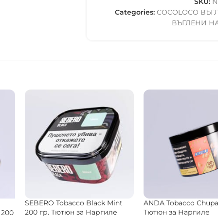
SKU:
N
Categories:
COCOLOCO ВЪГ
ВЪГЛЕНИ Н
Dark
SEBERO Tobacco Black Cactus
Al Fakher Tobacco Bl
иле
25 гр. Тютюн за Наргиле
Vanilla Ice Cream 200