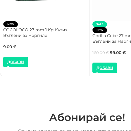
NEW
SALE
COCOLOCO 27 mm 1 Kg Кутия
NEW
Въглени за Наргиле
Gorilla Cube 27 
Въглени за Нарг
9.00
€
99.00
€
160.00
€
ДОБАВИ
ДОБАВИ
Абонирай се!