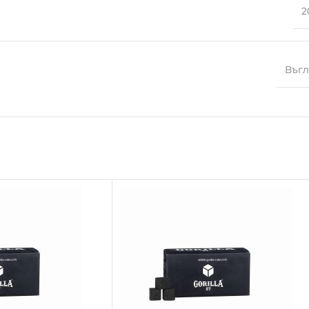
2
Въг