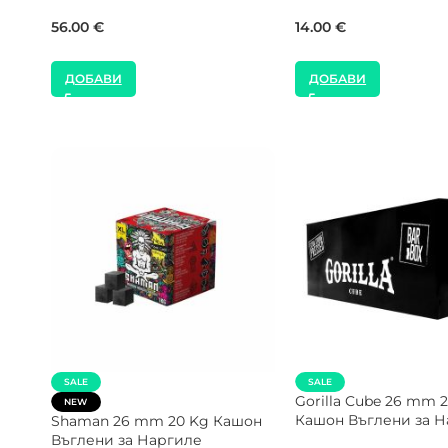
Тютюн за Наргиле
8.00
€
48.50
€
ДОБАВИ
ДОБАВИ
NEW
SALE
я
SMOKE2U 800W Тостер
NEW
Котлон за Наргиле
COCOLOCO 27 mm 5
Въглени за Наргиле