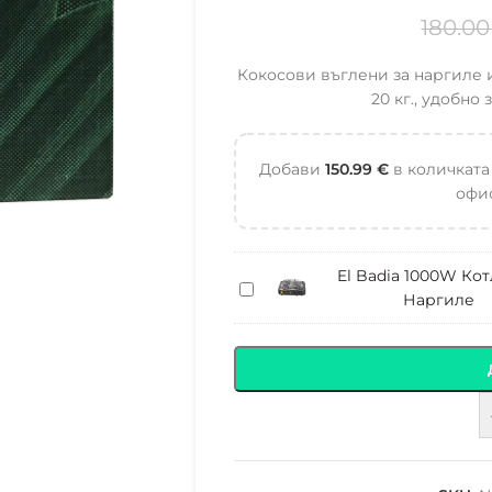
180.0
Кокосови въглени за наргиле 
20 кг., удобно
Добави
150.99
€
в количката
офис
El Badia 1000W Кот
El
Наргиле
Badia
1000W
Котлон
за
Наргиле