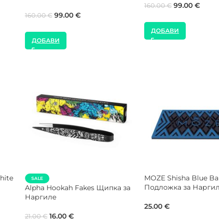
35.00
€
40.00
€
45.00
€
ДОБАВИ
ДОБАВИ
MOZE Shisha Red Bar Mat
DARKSIDE Hookah W
Подложка за Наргиле
2.0 Подложка за Пак
Виличка Поукър
25.00
€
20.00
€