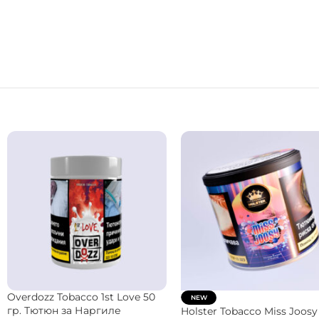
Musthave Tobacco Ruby Grape
Starbuzz Vintage Tobacco 
125 гр. Тютюн за Наргиле
Mist 50 гр. Тютюн за Нарг