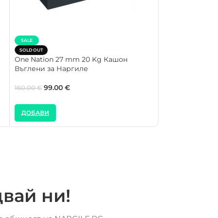
SALE
SALE
SOLD OUT
SOLD OUT
One Nation 27 mm 20 Kg Кашон
One Nation 27 
Въглени за Наргиле
Наргиле
99.00
€
35.00
€
160.00
€
40.00
€
ДОБАВИ
ДОБАВИ
вай ни!