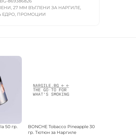
BG-869386826
ЛЕНИ
,
27 ММ ВЪГЛЕНИ ЗА НАРГИЛЕ
,
А ЕДРО
,
ПРОМОЦИИ
ueberry
Musthave Tobacco Mad Pear 25
SEBERO Tobacc
 гр.
гр. Тютюн за Наргиле
Pineapple 25 гр