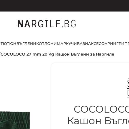
D
ТЮТЮН
ВЪГЛЕНИ
КОТЛОНИ
МАРКУЧИ
ВАЗИ
АКСЕСОАРИ
ИГРИ
П
/
COCOLOCO 27 mm 20 Kg Кашон Въглени за Наргиле
COCOLOCO
Кашон Въгл