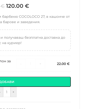
120.00
€
0
€
и барбекю COCOLOCO 27, в кашонче от
 за барове и заведения.
 и получаваш безплатна доставка до
 на куриер!
лон за
-
+
22.00
€
ДОБАВИ
-
+