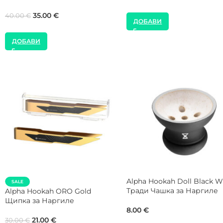
35.00
€
40.00
€
99.00
€
160.00
€
ДОБАВИ
ДОБАВИ
XKAH Виличка с Поукър за
JOY Black Персонален
Наргиле
Мундщук за Наргиле
25.00
€
25.00
€