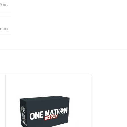
0 кг.
лени