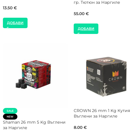
41.00
€
12.78
€
ДОБАВИ
ДОБАВИ
SALE
SALE
CROWN 26 mm 5 Kg Кути
NEW
Въглени за Наргиле
Gorilla Cube 27 mm 20 Kg
Кашон Въглени за Наргиле