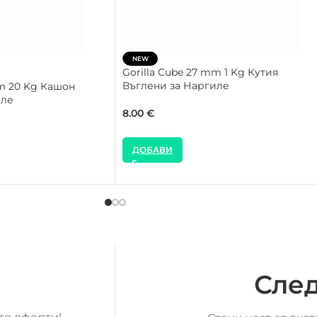
NEW
Gorilla Cube 27 mm 1 Kg Кутия
Въглени за Наргиле
mm 20 Kg Кашон
иле
8.00
€
ДОБАВИ
След