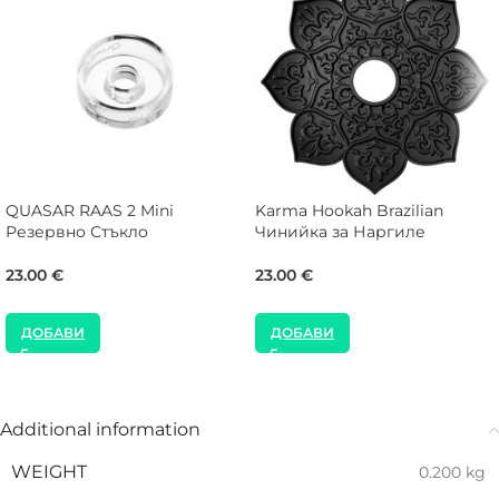
QUASAR RAAS 2 Mini
Karma Hookah Brazilian
Резервно Стъкло
Чинийка за Наргиле
23.00
€
23.00
€
ДОБАВИ
ДОБАВИ
Additional information
WEIGHT
0.200 kg