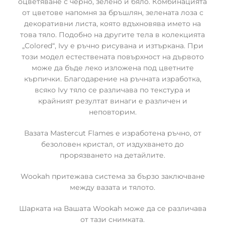
оцветяване с черно, зелено и бяло. Комбинацията
от цветове напомня за бръшлян, зелената лоза с
декоративни листа, която вдъхновява името на
това тяло. Подобно на другите тела в колекцията
„Colored“, Ivy е ръчно рисувана и изтъркана. При
този модел естествената повърхност на дървото
може да бъде леко изложена под цветните
кърпички. Благодарение на ръчната изработка,
всяко Ivy тяло се различава по текстура и
крайният резултат винаги е различен и
неповторим.
Вазата Mastercut Flames е изработена ръчно, от
безоловен кристал, от издухването до
прорязването на детайлите.
Wookah притежава система за бързо заключване
между вазата и тялото.
Шарката на Вашата Wookah може да се различава
от тази снимката.