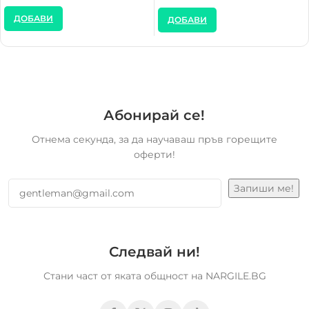
ДОБАВИ
ДОБАВИ
Абонирай се!
Отнема секунда, за да научаваш пръв горещите
оферти!
Следвай ни!
Стани част от яката общност на NARGILE.BG