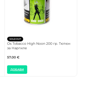
Os Tobacco Unk
SOLD OUT
Наргиле
Os Tobacco High Noon 200 гр. Тютюн
за Наргиле
57.00
€
57.00
€
ДОБАВИ
ДОБАВИ