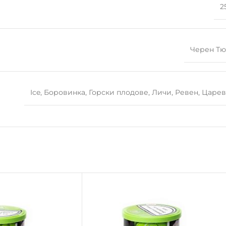
2
Черен Т
Ice
,
Боровинка
,
Горски плодове
,
Личи
,
Ревен
,
Царев