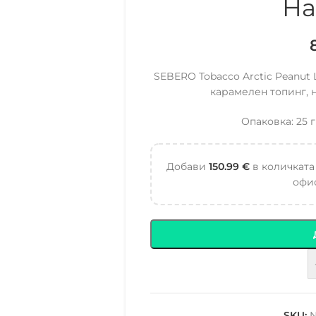
На
SEBERO Tobacco Arctic Peanut L
карамелен топинг, 
Опаковка: 25 г
Добави
150.99
€
в количката
офис
SKU:
N