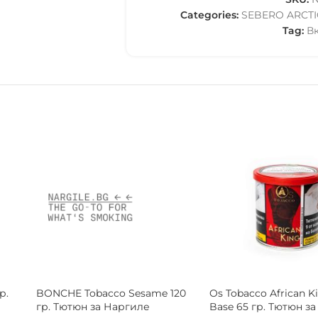
Categories:
SEBERO ARCT
Tag:
В
Al Fakher Tobacco Grape 35 гр.
NEW
Тютюн за Наргиле
Holster Tobacco Habi