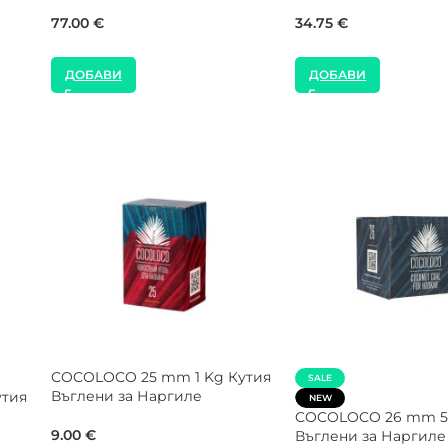
Тютюн за Наргиле
9.70
€
55.00
€
ДОБАВИ
ДОБАВИ
SALE
SALE
я
CROWN 26 mm 5 Kg Кутия
NEW
Въглени за Наргиле
COCOLOCO 26 mm 2
Кашон Въглени за 