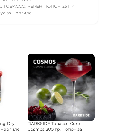
IC TOBACCO
,
ЧЕРЕН ТЮТЮН 25 ГР.
кус за Наргиле
Musthave Tobacco Unicorn
Hookain Tobacc
Treats 25 гр. Тютюн за
50 гр. Тютюн з
bo 200 гр.