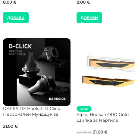
9.00
€
8.00
€
ДОБАВИ
ДОБАВИ
AEON Shisha Edition 5 Plus
Силиконово Уплътнение 
Carbon Forged Sleeve
Ваза Черно Меко без Бор
31.00
€
2.60
€