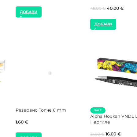
35.00
€
40.00
€
120.00
€
180.00
€
ДОБАВИ
ДОБАВИ
за
XKAH Виличка с Поукър за
SALE
д
Наргиле
AMOTION Grafitti Га
Предпазна Мрежа
25.00
€
15.00
€
20.00
€