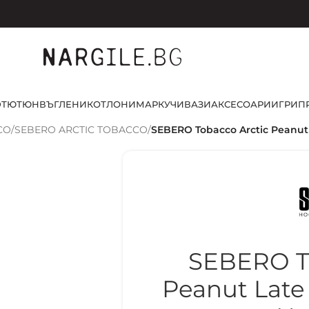
D
ТЮТЮН
ВЪГЛЕНИ
КОТЛОНИ
МАРКУЧИ
ВАЗИ
АКСЕСОАРИ
ИГРИ
П
CO
/
SEBERO ARCTIC TOBACCO
/
SEBERO Tobacco Arctic Peanut 
SEBERO To
Peanut Late