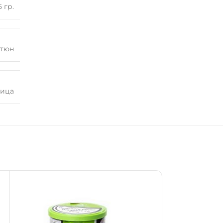
5 гр.
ютюн
ица