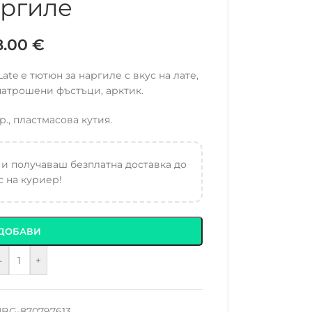
ргиле
8.00
€
ate е тютюн за наргиле с вкус на лате,
натрошени фъстъци, арктик.
р., пластмасова кутия.
 и получаваш безплатна доставка до
 на куриер!
ДОБАВИ
-
+
BG-870797613