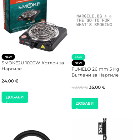
NEW
SALE
SMOKE2U 1000W Котлон за
NEW
Наргиле
FUMELO 26 mm 5 Kg
Въглени за Наргиле
24.00
€
35.00
€
40.00
€
ДОБАВИ
ДОБАВИ