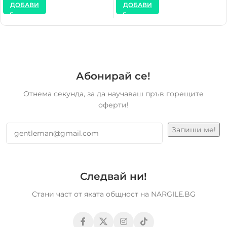
ДОБАВИ
ДОБАВИ
Абонирай се!
Отнема секунда, за да научаваш пръв горещите
оферти!
Следвай ни!
Стани част от яката общност на NARGILE.BG