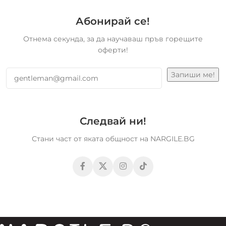
Абонирай се!
Отнема секунда, за да научаваш пръв горещите
оферти!
Следвай ни!
Стани част от яката общност на NARGILE.BG