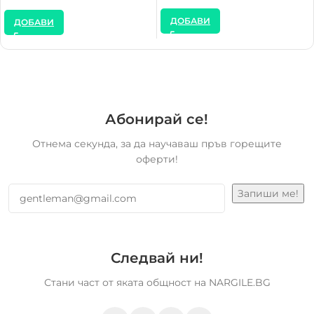
ДОБАВИ
ДОБАВИ
Абонирай се!
Отнема секунда, за да научаваш пръв горещите
оферти!
Следвай ни!
Стани част от яката общност на NARGILE.BG