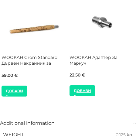
WOOKAH Grom Standard
WOOKAH Адаптер За
Дървен Накрайник за
Маркуч
Наргиле
22.50
€
59.00
€
ДОБАВИ
ДОБАВИ
Additional information
WEIGHT
0.125 kg