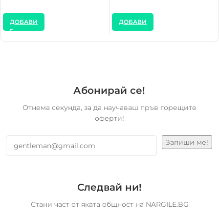
ДОБАВИ
ДОБАВИ
Абонирай се!
Отнема секунда, за да научаваш пръв горещите
оферти!
Следвай ни!
Стани част от яката общност на NARGILE.BG