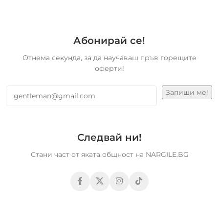
Абонирай се!
Отнема секунда, за да научаваш пръв горещите
оферти!
Следвай ни!
Стани част от яката общност на NARGILE.BG