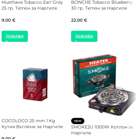
Musthave Tobacco Earl Grey
BONCHE Tobacco Blueberry
25 гр. Тютюн за Наргиле
30 гр. Тютюн за Наргиле
9.00
€
22.00
€
ДОБАВИ
ДОБАВИ
COCOLOCO 25 mm 1 Kg
NEW
Кутия Въглени за Наргиле
SMOKE2U 1000W Котлон за
Наргиле
9.00
€