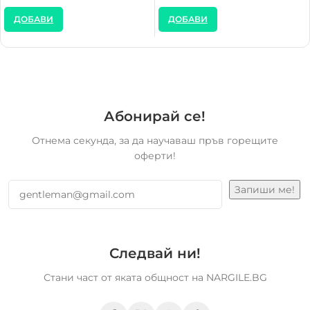
ДОБАВИ
ДОБАВИ
Абонирай се!
Отнема секунда, за да научаваш пръв горещите
оферти!
Следвай ни!
Стани част от яката общност на NARGILE.BG