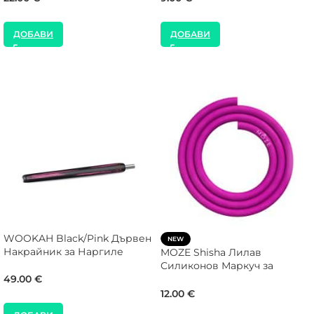
ДОБАВИ
ДОБАВИ
WOOKAH Black/Pink Дървен
NEW
Накрайник за Наргиле
MOZE Shisha Лилав
Силиконов Маркуч за
49.00
€
Наргиле
12.00
€