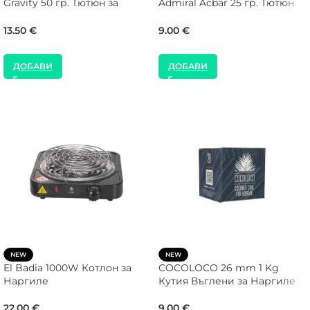
Gravity 50 гр. Тютюн за
Admiral Acbar 25 гр. Тютюн
Наргиле
за Наргиле
13.50
€
9.00
€
ДОБАВИ
ДОБАВИ
NEW
NEW
El Badia 1000W Котлон за
COCOLOCO 26 mm 1 Kg
Наргиле
Кутия Въглени за Наргиле
22.00
€
9.00
€