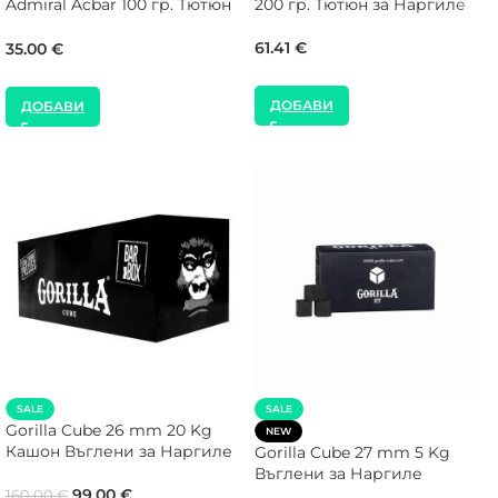
Admiral Acbar 100 гр. Тютюн
200 гр. Тютюн за Наргиле
за Наргиле
61.41
€
35.00
€
ДОБАВИ
ДОБАВИ
SALE
SALE
Gorilla Cube 26 mm 20 Kg
NEW
Кашон Въглени за Наргиле
Gorilla Cube 27 mm 5 Kg
Въглени за Наргиле
99.00
€
160.00
€