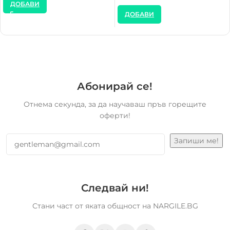
ДОБАВИ
ДОБАВИ
Абонирай се!
Отнема секунда, за да научаваш пръв горещите
оферти!
Следвай ни!
Стани част от яката общност на NARGILE.BG