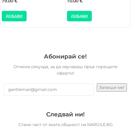
79.00
€
70.00
€
ДОБАВИ
ДОБАВИ
Абонирай се!
Отнема секунда, за да научаваш пръв горещите
оферти!
Следвай ни!
Стани част от яката общност на NARGILE.BG