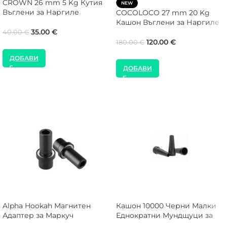
CROWN 26 mm 5 Kg Кутия
NEW
Въглени за Наргиле
COCOLOCO 27 mm 20 Kg
Кашон Въглени за Наргиле
35.00
€
40.00
€
120.00
€
180.00
€
ДОБАВИ
ДОБАВИ
Alpha Hookah Магнитен
Кашон 10000 Черни Малки
Адаптер за Маркуч
Еднократни Мундщуци за
Наргиле