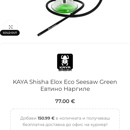
Click to enlarge
SOLD OUT
KAYA Shisha Elox Eco Seesaw Green
Евтино Наргиле
77.00
€
Добави
150.99
€
в количката и получаваш
безплатна доставка до офис на куриер!