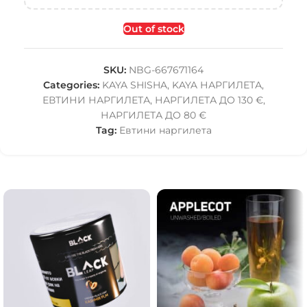
Out of stock
SKU:
NBG-667671164
Categories:
KAYA SHISHA
,
KAYA НАРГИЛЕТА
,
ЕВТИНИ НАРГИЛЕТА
,
НАРГИЛЕТА ДО 130 €
,
НАРГИЛЕТА ДО 80 €
Tag:
Евтини наргилета