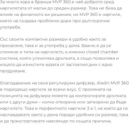
За много хора в бранша MVP 360 е най-доброто сред
наргилетата от малък до среден размер. Това не бива да
влияе на финалното ви решение, но MVP 360 е наргиле,
което не създава проблеми дори при дългосрочна
употреба.
Със своите компактни размери е удобно както за
пренасяне, така и за употреба у дома. Важно е да се
спомене и типа на наргилето, а именно closed chamber
система, която улекотява дръпката, а също позволява и
изцяло да изчистите вазата от застоелия дим с едно
продухване.
Благодарение на своя регулируем дифузер, Aladin MVP 360
е подходящо наргиле за всеки вкус. С промяната на
позицията на дифузера можете да контролирате дръпката
или с други думи – колко отворено или затворено да бъде
наргилето. Това е перфектното наргиле 3 в 1, на което да се
наслаждавате както у дома поради удобния си размер, така
и да транспортирате навсякъде по същата причина.