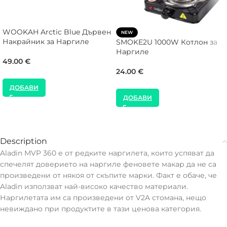
WOOKAH Arctic Blue Дървен
NEW
Накрайник за Наргиле
SMOKE2U 1000W Котлон за
Наргиле
49.00
€
24.00
€
ДОБАВИ
ДОБАВИ
Description
Aladin MVP 360 е от редките наргилета, които успяват да
спечелят доверието на наргиле феновете макар да не са
произведени от някоя от скъпите марки. Факт е обаче, че
Aladin използват най-високо качество материали.
Наргилетата им са произведени от V2A стомана, нещо
невиждано при продуктите в тази ценова категория.