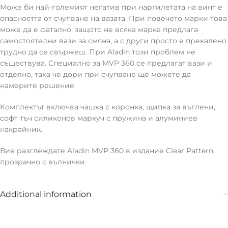
Може би най-големият негатив при наргилетата на винт е
опасността от счупване на вазата. При повечето марки това
може да е фатално, защото не всяка марка предлага
самостоятелни вази за смяна, а с други просто е прекалено
трудно да се свържеш. При Aladin този проблем не
съществува. Специално за MVP 360 се предлагат вази и
отделно, така че дори при счупване ще можете да
намерите решение.
Комплектът включва чашка с коронка, щипка за въглени,
софт тъч силиконов маркуч с пружина и алуминиев
накрайник.
Вие разглеждате Aladin MVP 360 в издание Clear Pattern,
прозрачно с вълнички.
Additional information