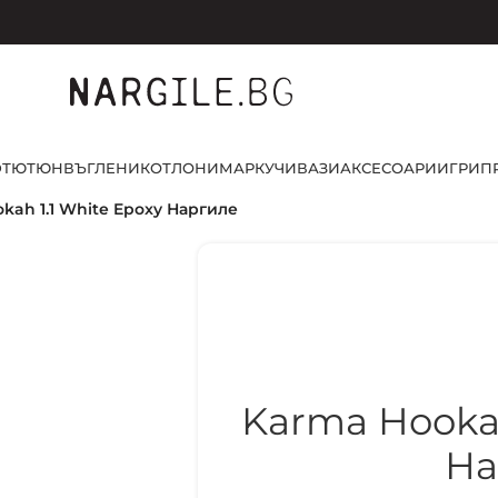
D
ТЮТЮН
ВЪГЛЕНИ
КОТЛОНИ
МАРКУЧИ
ВАЗИ
АКСЕСОАРИ
ИГРИ
П
kah 1.1 White Epoxy Наргиле
Karma Hookah
На