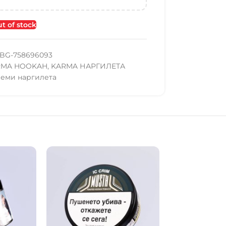
t of stock
BG-758696093
RMA HOOKAH
,
KARMA НАРГИЛЕТА
леми наргилета