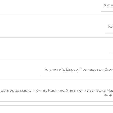
Укр
Ka
Алуминий
,
Дърво
,
Полиацетал
,
Сто
Адаптер за маркуч
,
Кутия
,
Наргиле
,
Уплътнение за чашка
,
Ча
Чин