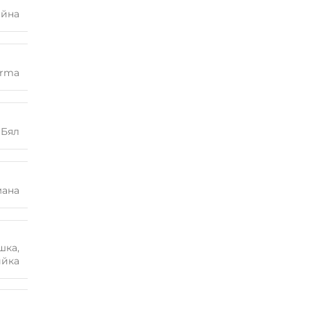
айна
rma
Бял
мана
шка
,
ийка