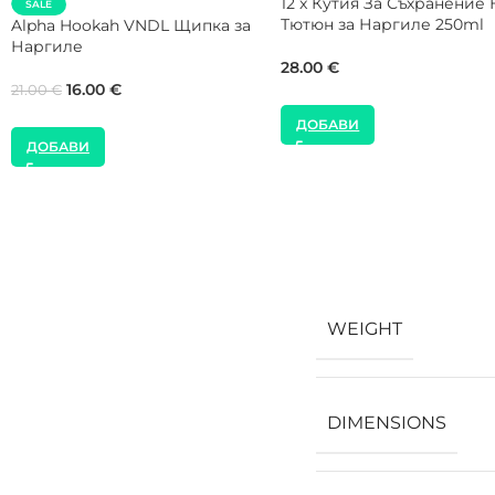
WOOKAH Tenebris Дърве
SALE
Накрайник за Наргиле
Alpha Hookah ORO Gold
Щипка за Наргиле
49.00
€
21.00
€
30.00
€
ДОБАВИ
ДОБАВИ
WEIGHT
DIMENSIONS