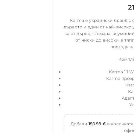
2
Karma е украински бранд с 
дървото и един от най-високо
са от дърво, стомана, алумини
от ниски до високи, а тяг
подходяща
Компле
Karma 1.1 
Karma прозр
Kar
Ka
Адапт
У
Добави
150.99
€
в количката
офис