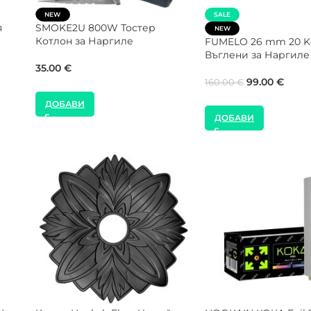
лими
SALE
SALE
Gorilla Cube 26 mm 20 Kg
NEW
Кашон Въглени за Наргиле
Gorilla Cube 27 mm 
Кашон Въглени за 
99.00
€
160.00
€
99.00
€
160.00
€
ДОБАВИ
ДОБАВИ