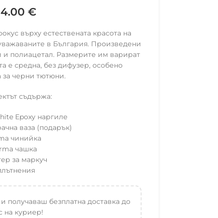
14.00
€
фокус върху естествената красота на
 уважаваните в България. Произведени
й и полиацетал. Размерите им варират
ата е средна, без дифузер, особено
 за черни тютюни.
ктът съдържа:
White Epoxy наргиле
ачна ваза (подарък)
ma чинийка
rma чашка
ер за маркуч
плътнения
 и получаваш безплатна доставка до
 на куриер!