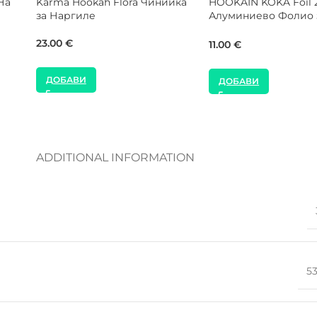
н
MOZE Shisha Yellow Bar Mat
WOOKAH Abstract Д
Подложка за Наргиле
Накрайник за Нарг
25.00
€
65.00
€
ДОБАВИ
ДОБАВИ
ADDITIONAL INFORMATION
5