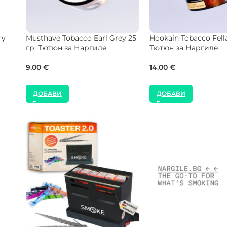
20
SEBERO Tobacco Black
Hookain Tobacco Dub
Watermelon 25 гр. Тютюн за
50 гр. Тютюн за Нар
Наргиле
14.00
€
8.00
€
ДОБАВИ
ДОБАВИ