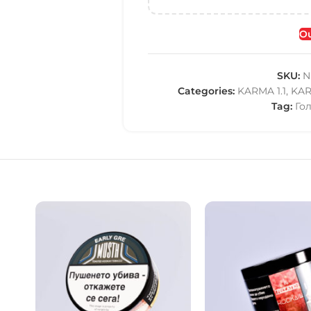
Ou
SKU:
N
Categories:
KARMA 1.1
,
KA
Tag:
Го