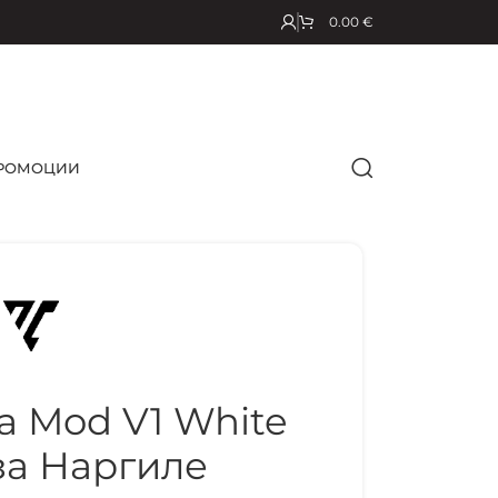
0.00
€
РОМОЦИИ
a Mod V1 White
за Наргиле