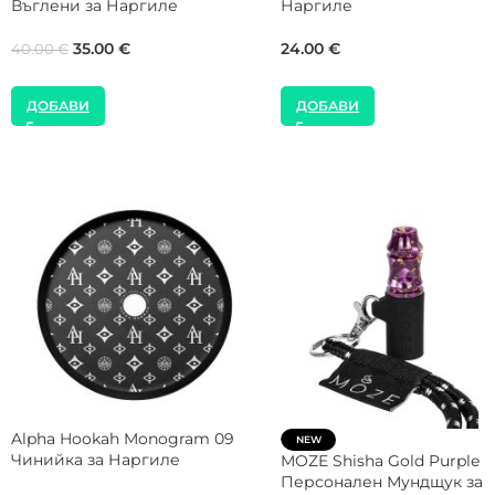
Въглени за Наргиле
Кутия Въглени за Наргил
8.00
€
35.00
€
40.00
€
ДОБАВИ
ДОБАВИ
Alpha Hookah Doll Black Blue
NEW
Тради Чашка за Наргиле
SMOKE2U 1000W Котлон з
Наргиле