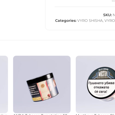
SKU:
N
Categories:
VYRO SHISHA
,
VYRO