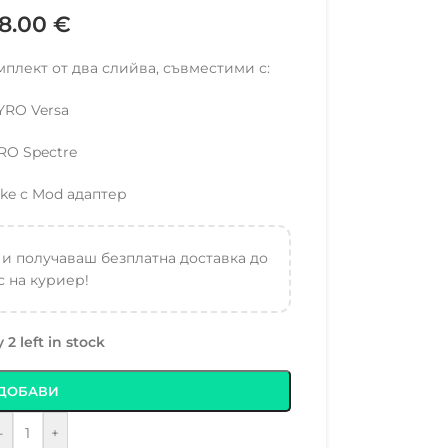
8.00
€
мплект от два слийва, съвместими с:
YRO Versa
RO Spectre
ke с Mod адаптер
 и получаваш безплатна доставка до
 на куриер!
 2 left in stock
ДОБАВИ
-
+