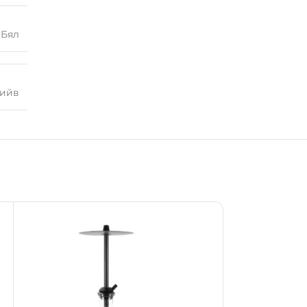
Бял
ийв