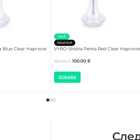
SALE
SOLD OUT
a Blue Clear Наргиле
VYRO Shisha Penta Red Clear Наргил
100.00
€
156.00
€
ДОБАВИ
След