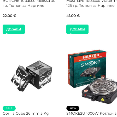
BlackBurn Tobacco Lemon
NEW
Shock 100 гр. Тютюн за
Holster Tobacco Habibo 200
Наргиле
Тютюн за Наргиле
30.68
€
55.00
€
ДОБАВИ
ДОБАВИ
NEW
SALE
Gorilla Cube 27 mm 1 Kg Кутия
CROWN Max Flow 26 mm 5