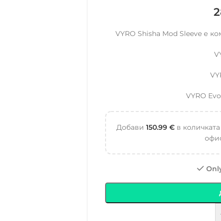
2
VYRO Shisha Mod Sleeve е ко
V
VY
VYRO Evo
Добави
150.99
€
в количката
офис
Only