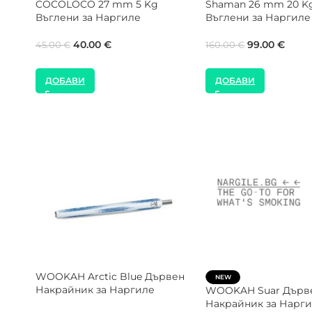
е
Кашон Въглени за Наргиле
Въглени за Наргиле
99.00
€
8.00
€
160.00
€
ДОБАВИ
ДОБАВИ
Karma Hookah Feather
MOZE Shisha Pink Pa
Чинийка за Наргиле
Подложка за Нарги
а