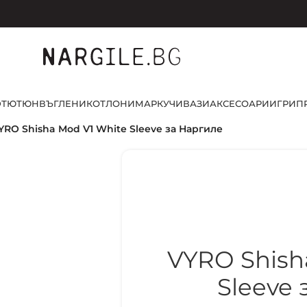
D
ТЮТЮН
ВЪГЛЕНИ
КОТЛОНИ
МАРКУЧИ
ВАЗИ
АКСЕСОАРИ
ИГРИ
П
YRO Shisha Mod V1 White Sleeve за Наргиле
VYRO Shish
Sleeve 