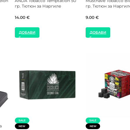
Adalya Tobacco Izmir Romantic
Os Tobacco Unforgive
200 гр. Тютюн за Наргиле
Тютюн за Наргиле
 гр.
48.57
€
57.00
€
ДОБАВИ
ДОБАВИ
SALE
NEW
 Kg
Gorilla Cube 26 mm 20 Kg
Shaman 26 mm 1 Kg 