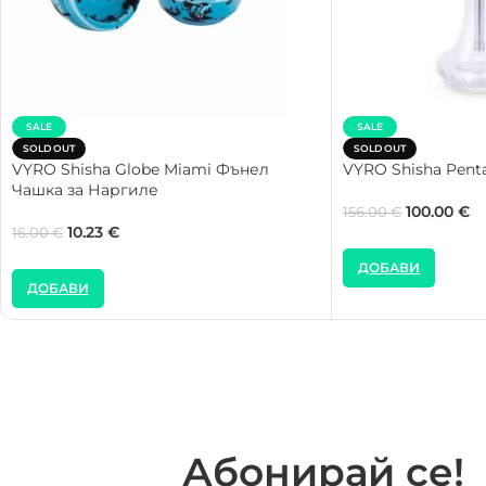
SALE
SALE
SOLD OUT
SOLD OUT
VYRO Shisha Globe Miami Фънел
VYRO Shisha Pent
Чашка за Наргиле
100.00
€
156.00
€
10.23
€
16.00
€
ДОБАВИ
ДОБАВИ
Абонирай се!