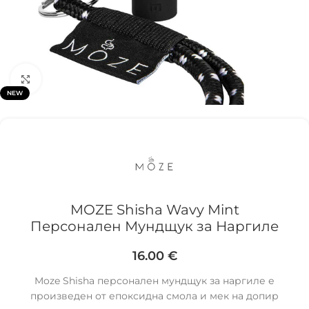
Click to enlarge
NEW
MOZE Shisha Wavy Mint
Персонален Мундщук за Наргиле
16.00
€
Moze Shisha персонален мундщук за наргиле е
произведен от епоксидна смола и мек на допир