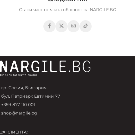
Стани част от яката общност на NARGILE.BG
гр. София, България
бул. Патриарх Евтимий 77
+359 877 110 001
shop@nargile.bg
ЗА КЛИЕНТА: