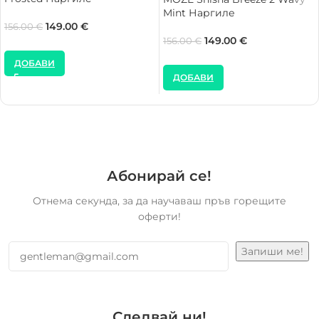
Mint Наргиле
149.00
€
156.00
€
149.00
€
156.00
€
ДОБАВИ
ДОБАВИ
Абонирай се!
Отнема секунда, за да научаваш пръв горещите
оферти!
Следвай ни!