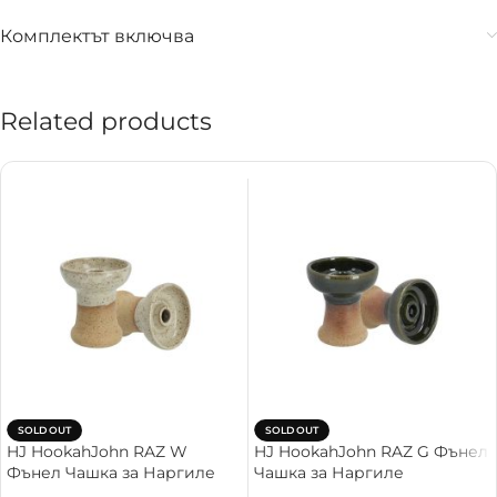
Комплектът включва
Related products
SOLD OUT
SOLD OUT
HJ HookahJohn RAZ W
HJ HookahJohn RAZ G Фънел
Фънел Чашка за Наргиле
Чашка за Наргиле