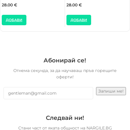
28.00
€
28.00
€
ДОБАВИ
ДОБАВИ
Абонирай се!
Отнема секунда, за да научаваш пръв горещите
оферти!
Следвай ни!
Стани част от яката общност на NARGILE.BG