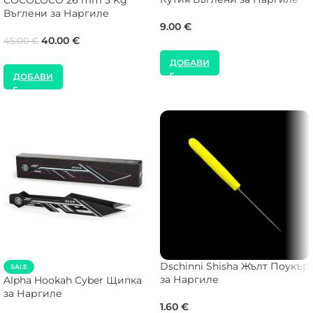
COCOLOCO 26 mm 5 Kg
Въглени за Наргиле
9.00
€
40.00
€
45.00
€
ДОБАВИ
ДОБАВИ
Dschinni Shisha Жълт Поукър
SALE
за Наргиле
Alpha Hookah Cyber Щипка
за Наргиле
1.60
€