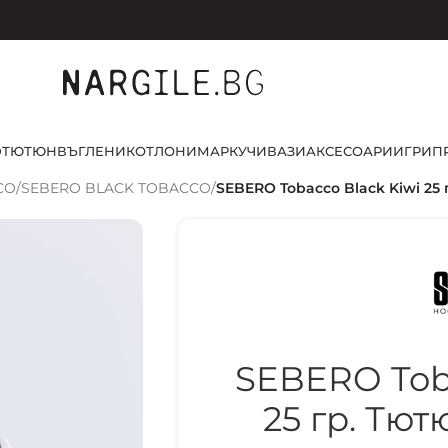
D
ТЮТЮН
ВЪГЛЕНИ
КОТЛОНИ
МАРКУЧИ
ВАЗИ
АКСЕСОАРИ
ИГРИ
П
CO
/
SEBERO BLACK TOBACCO
/
SEBERO Tobacco Black Kiwi 25 
SEBERO Toba
25 гр. Тю