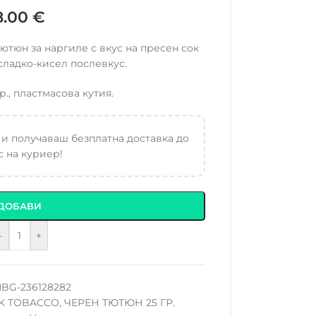
8.00
€
тютюн за наргиле с вкус на пресен сок
 сладко-кисел послевкус.
р., пластмасова кутия.
 и получаваш безплатна доставка до
 на куриер!
ДОБАВИ
-
+
BG-236128282
K TOBACCO
,
ЧЕРЕН ТЮТЮН 25 ГР.