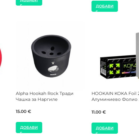
ДОБАВИ
Alpha Hookah Hover Hexagon
NEW
Silver Upgrade за Чинийка
MOZE Shisha Frosted
Силиконов Маркуч з
17.00
€
Наргиле
12.00
€
ДОБАВИ
ДОБАВИ