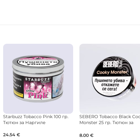
Musthave Tobacco Cookie 125
DARKSIDE Tobacco Core Vi
гр. Тютюн за Наргиле
Melon 100 гр. Тютюн за
Наргиле
41.00
€
35.00
€