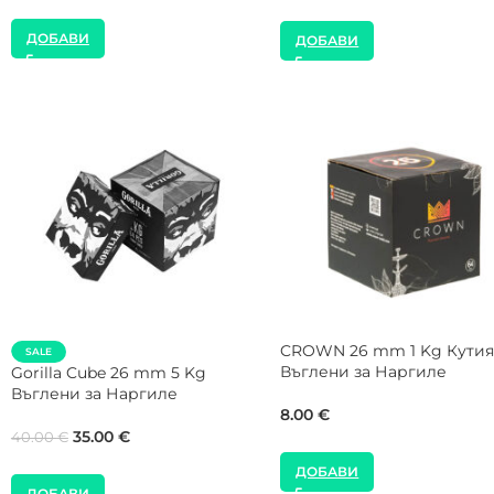
ДОБАВИ
ДОБАВИ
SALE
SALE
Gorilla Cube 26 mm 20 Kg
NEW
Кашон Въглени за Нарги
Shaman 26 mm 5 Kg Въглени
за Наргиле
99.00
€
160.00
€
35.00
€
40.00
€
ДОБАВИ