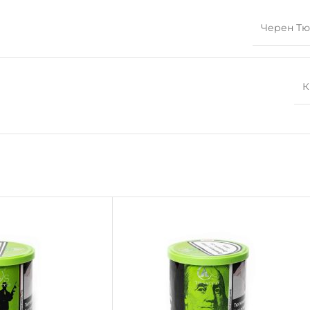
Черен Т
К