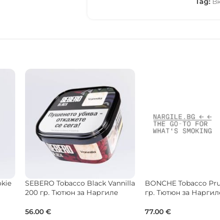
Tag:
В
rgin
SEBERO Tobacco Black Grape
Jibiar Tobacco Raspb
25 гр. Тютюн за Наргиле
Blueberry 50 гр. Тют
Наргиле
8.00
€
13.30
€