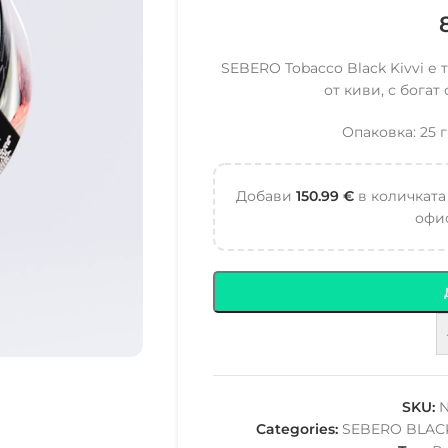
SEBERO Tobacco Black Kivvi е 
от киви, с богат
Опаковка: 25 г
Добави
150.99
€
в количката
офис
SKU:
N
Categories:
SEBERO BLAC