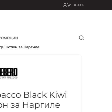
0.00
€
РОМОЦИИ
гр. Тютюн за Наргиле
cco Black Kiwi
тюн за Наргиле