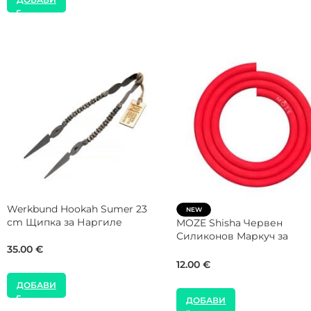
ДОБАВИ
MOZE Shisha Mint Coaster
SALE
Подложка за Наргиле
Alpha Hookah ORO Gold
Щипка за Наргиле
16.00
€
21.00
€
30.00
€
ДОБАВИ
ДОБАВИ