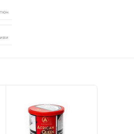
ютюн
иви