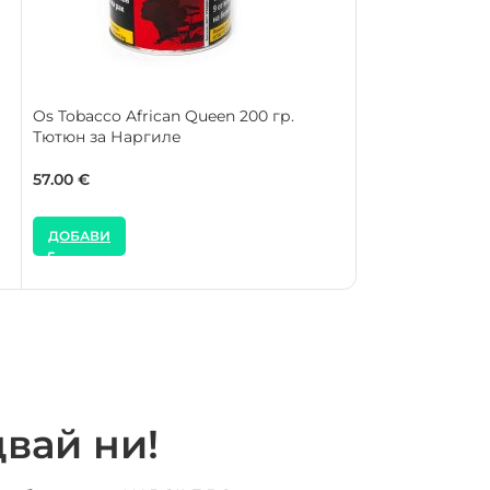
Os Tobacco African Queen 200 гр.
SOLD OUT
Тютюн за Наргиле
Holster Tobacco
Тютюн за Нарг
57.00
€
55.00
€
ДОБАВИ
ДОБАВИ
вай ни!