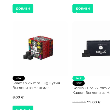
ДОБАВИ
ДОБАВИ
COCOLOCO 25 mm 1 Kg Кутия
SALE
Въглени за Наргиле
NEW
ле
Gorilla Cube 28 mm 
9.00
€
Въглени за Наргиле
35.00
€
40.00
€
ДОБАВИ