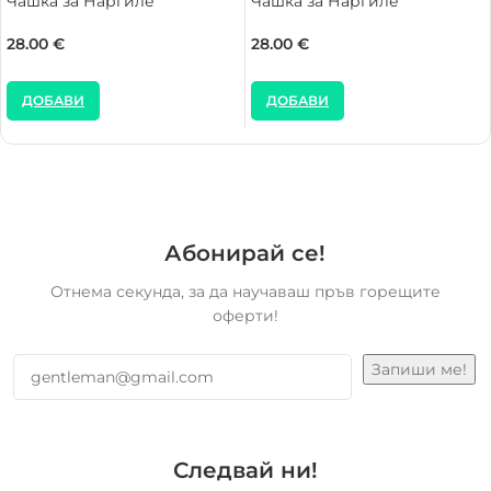
Чашка за Наргиле
Чашка за Наргиле
28.00
€
28.00
€
ДОБАВИ
ДОБАВИ
Абонирай се!
Отнема секунда, за да научаваш пръв горещите
оферти!
Следвай ни!