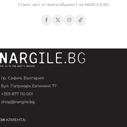
Стани част от яката общност на NARGILE.BG
гр. София, България
бул. Патриарх Евтимий 77
+359 877 110 001
shop@nargile.bg
ЗА КЛИЕНТА: