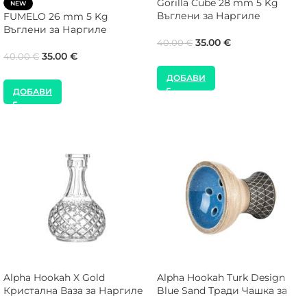
Gorilla Cube 28 mm 5 Kg
NEW
Въглени за Наргиле
FUMELO 26 mm 5 Kg
Въглени за Наргиле
35.00
€
40.00
€
35.00
€
40.00
€
ДОБАВИ
ДОБАВИ
Alpha Hookah X Gold
Alpha Hookah Turk Design
Кристална Ваза за Наргиле
Blue Sand Тради Чашка за
на Тапа
Наргиле