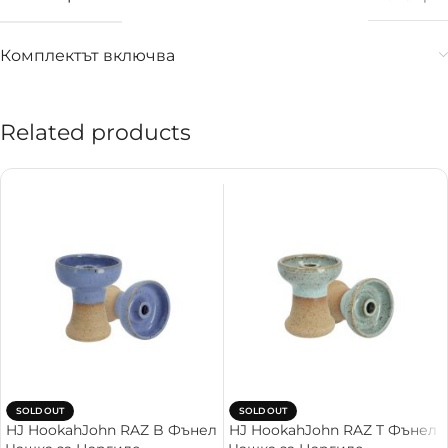
Комплектът включва
Related products
SOLD OUT
SOLD OUT
HJ HookahJohn RAZ B Фънел
HJ HookahJohn RAZ T Фънел