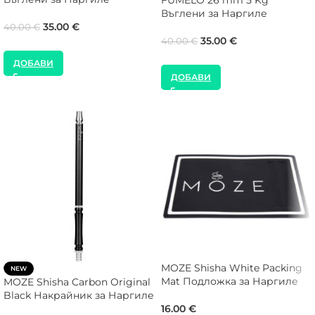
FUMELO 26 mm 5 Kg
Въглени за Наргиле
35.00
€
40.00
€
35.00
€
40.00
€
ДОБАВИ
ДОБАВИ
MOZE Shisha White Packing
NEW
Mat Подложка за Наргиле
MOZE Shisha Carbon Original
Black Накрайник за Наргиле
16.00
€