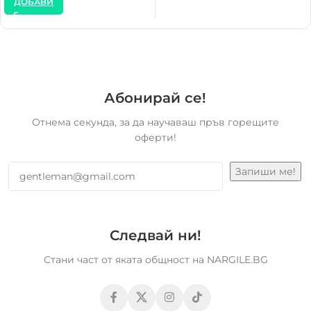
ДОБАВИ
Абонирай се!
Отнема секунда, за да научаваш пръв горещите
оферти!
Следвай ни!
Стани част от яката общност на NARGILE.BG