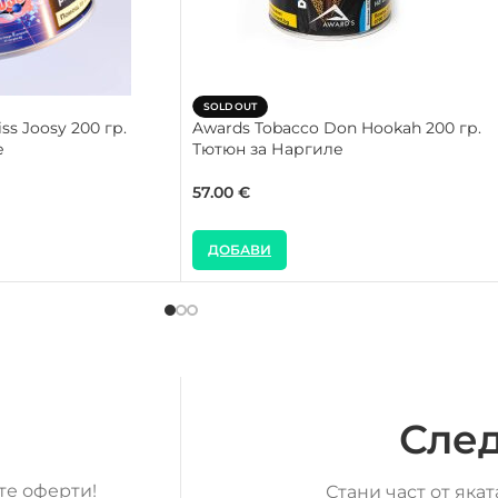
SOLD OUT
ss Joosy 200 гр.
Awards Tobacco Don Hookah 200 гр.
е
Тютюн за Наргиле
57.00
€
ДОБАВИ
След
те оферти!
Стани част от яка