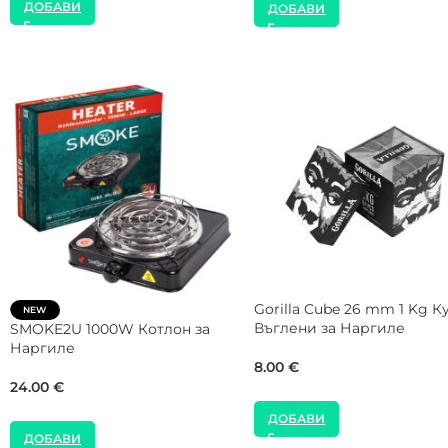
ДОБАВИ
ДОБАВИ
NEW
SALE
Gorilla Cube 27 mm 1 Kg Кутия
NEW
Въглени за Наргиле
COCOLOCO 27 mm 5 Kg
Въглени за Наргиле
8.00
€
40.00
€
45.00
€
ДОБАВИ