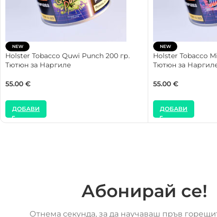
NEW
NEW
Holster Tobacco Quwi Punch 200 гр.
Holster Tobacco Mi
Тютюн за Наргиле
Тютюн за Наргил
55.00
€
55.00
€
ДОБАВИ
ДОБАВИ
Абонирай се!
Отнема секунда, за да научаваш пръв горещи