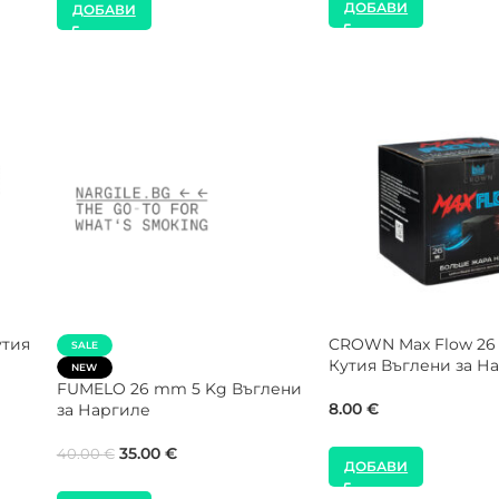
ДОБАВИ
ДОБАВИ
SALE
NEW
COCOLOCO 27 mm 1 
NEW
Въглени за Наргиле
COCOLOCO 27 mm 20 Kg
Кашон Въглени за Наргиле
9.00
€
120.00
€
180.00
€
ДОБАВИ