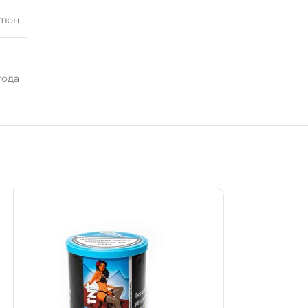
ютюн
года