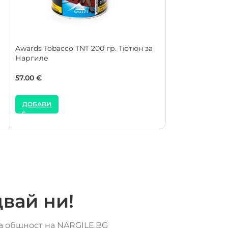
Awards Tobacco TNT 200 гр. Тютюн за
SOLD OUT
Наргиле
Os Tobacco Bon
за Наргиле
57.00
€
57.00
€
ДОБАВИ
ДОБАВИ
вай ни!
та общност на NARGILE.BG