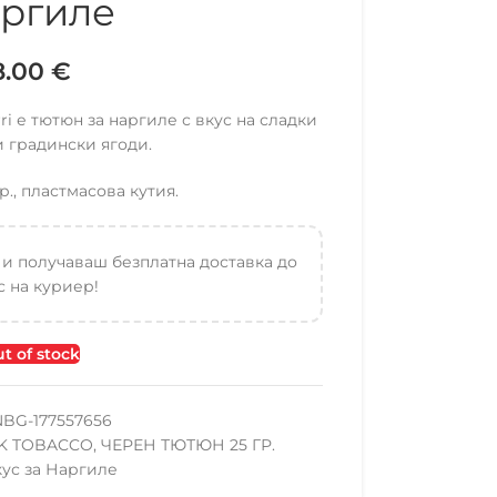
ргиле
8.00
€
ri е тютюн за наргиле с вкус на сладки
 градински ягоди.
р., пластмасова кутия.
 и получаваш безплатна доставка до
 на куриер!
t of stock
NBG-177557656
K TOBACCO
,
ЧЕРЕН ТЮТЮН 25 ГР.
кус за Наргиле