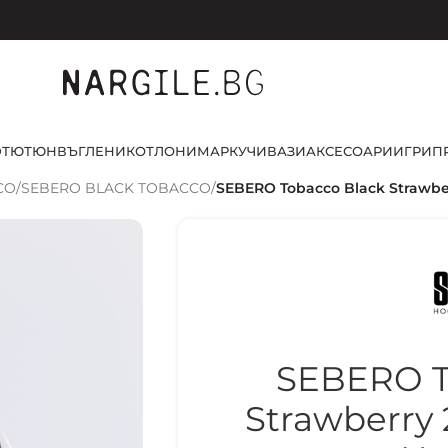
D
ТЮТЮН
ВЪГЛЕНИ
КОТЛОНИ
МАРКУЧИ
ВАЗИ
АКСЕСОАРИ
ИГРИ
П
CO
/
SEBERO BLACK TOBACCO
/
SEBERO Tobacco Black Strawbe
SEBERO T
Strawberry 