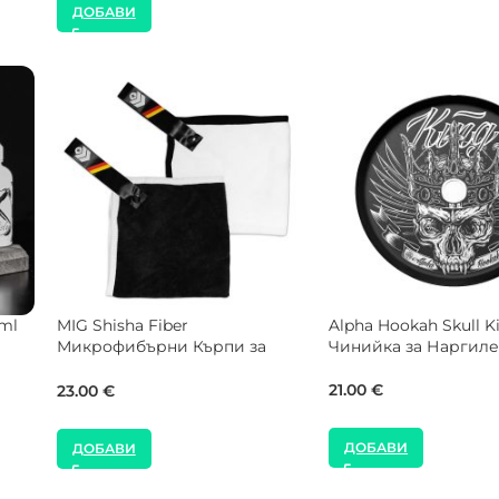
ДОБАВИ
er
Alpha Hookah Snake 04
Alpha Hookah Tiger 0
е
Чинийка за Наргиле
Чинийка за Наргил
21.00
€
21.00
€
ДОБАВИ
ДОБАВИ