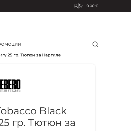
0.00
€
РОМОЦИИ
rry 25 гр. Тютюн за Наргиле
obacco Black
25 гр. Тютюн за