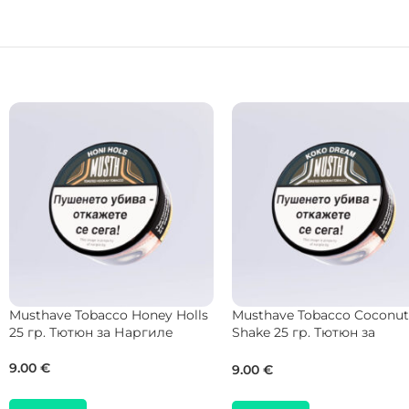
DARKSIDE Tobacco Core
NEW
Applecot 25 гр. Тютюн за
Holster Tobacco Aqua De L
Наргиле
200 гр. Тютюн за Наргиле
9.00
€
55.00
€