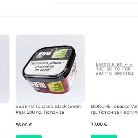
Musthave Tobacco Apple Drops
Musthave Tobacco Ru
25 гр. Тютюн за Наргиле
125 гр. Тютюн за На
una
9.00
€
41.00
€