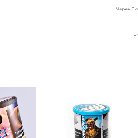
Черен Т
Я