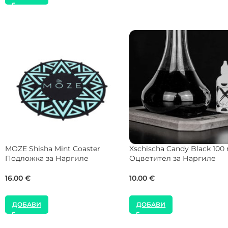
ДОБАВИ
DARKSIDE Hookah D-Catch
NEW
Меласа Кетчър за Наргил
alite Гейминг Накрайник за
Наргиле
20.00
€
25.00
€
ДОБАВИ
ДОБАВИ