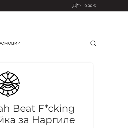
0.00
€
РОМОЦИИ
h Beat F*cking
йка за Наргиле