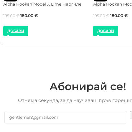
Alpha Hookah Model X Lime Наргиле
Alpha Hookah Mod
180.00
€
180.00
€
195.00
€
195.00
€
ДОБАВИ
ДОБАВИ
Абонирай се!
Отнема секунда, за да научаваш пръв горещи