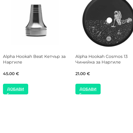
VYRO Shisha Mod Horizon
Alpha Hookah Turk Design
Blow Off Steel Чинийка за
Sand Тради Чашка за На
Наргиле
15.00
€
25.00
€
ДОБАВИ
ДОБАВИ