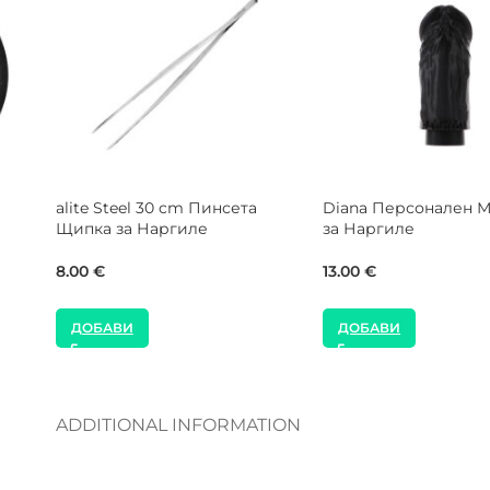
 Blue
WOOKAH Iroko Standard
Alpha Hookah Doll B
ргиле
Дървен Накрайник за
Тради Чашка за На
Наргиле
15.00
€
44.00
€
ДОБАВИ
ДОБАВИ
ADDITIONAL INFORMATION