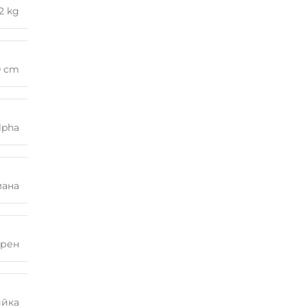
2 kg
0 cm
lpha
мана
рен
ийка