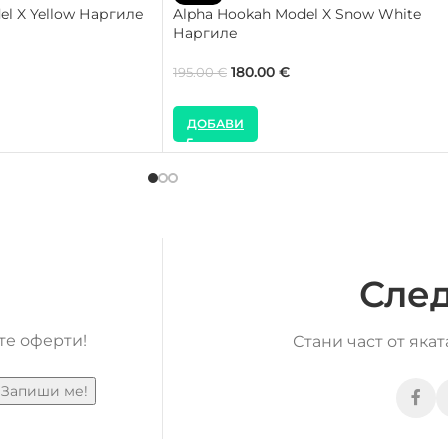
el X Yellow Наргиле
Alpha Hookah Model X Snow White
Наргиле
180.00
€
195.00
€
ДОБАВИ
След
те оферти!
Стани част от яка