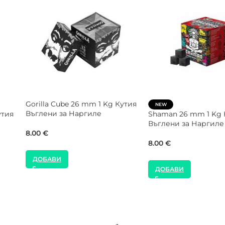
SALE
NEW
CROWN 26 mm 5 Kg Кутия
COCOLOCO 27 mm 1 
Въглени за Наргиле
Въглени за Наргиле
шон
35.00
€
9.00
€
40.00
€
ДОБАВИ
ДОБАВИ