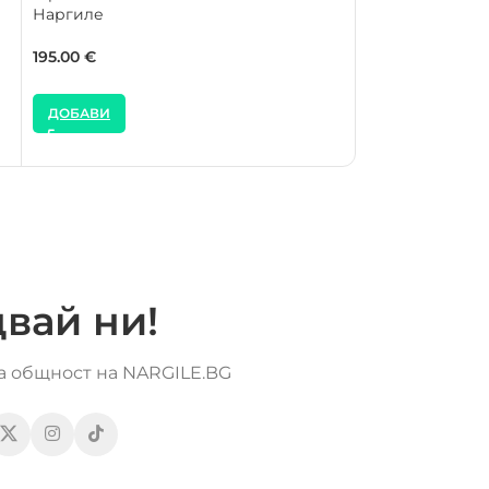
Наргиле
Alpha Hookah M
Наргиле
195.00
€
180.00
195.00
€
ДОБАВИ
ДОБАВИ
вай ни!
та общност на NARGILE.BG