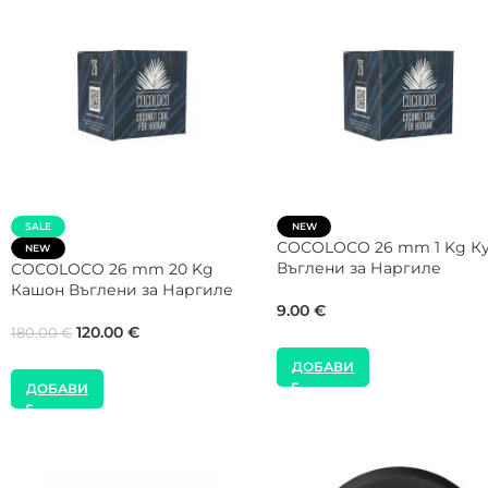
SALE
SALE
NEW
NEW
COCOLOCO 27 mm 20 Kg
FUMELO 26 mm 20 Kg Ка
Кашон Въглени за Наргиле
Въглени за Наргиле
120.00
€
99.00
€
180.00
€
160.00
€
ДОБАВИ
ДОБАВИ