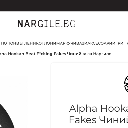
D
ТЮТЮН
ВЪГЛЕНИ
КОТЛОНИ
МАРКУЧИ
ВАЗИ
АКСЕСОАРИ
ИГРИ
П
pha Hookah Beat F*cking Fakes Чинийка за Наргиле
Alpha Hooka
Fakes Чини