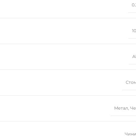
0.
1
A
Сто
Метал
,
Че
Чин