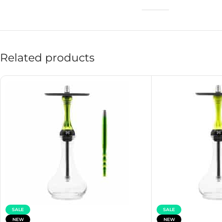
Related products
SALE
SALE
NEW
NEW