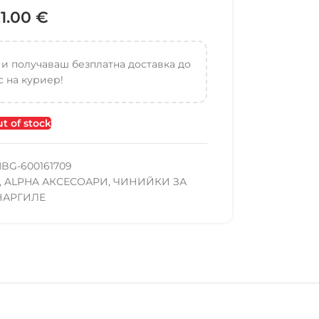
21.00
€
 и получаваш безплатна доставка до
 на куриер!
t of stock
BG-600161709
,
ALPHA АКСЕСОАРИ
,
ЧИНИЙКИ ЗА
НАРГИЛЕ