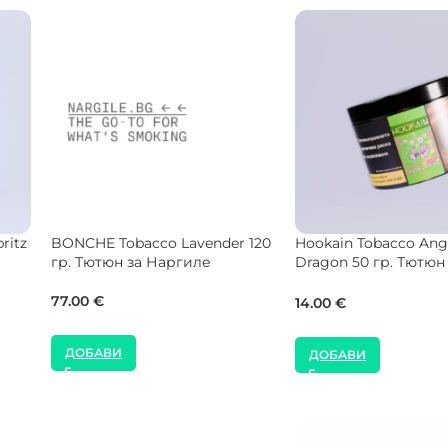
each
SEBERO Tobacco Arctic Corn
Holster Tobacco Viva 
Soda 25 гр. Тютюн за Наргиле
25 гр. Тютюн за Нар
8.00
€
7.50
€
ДОБАВИ
ДОБАВИ