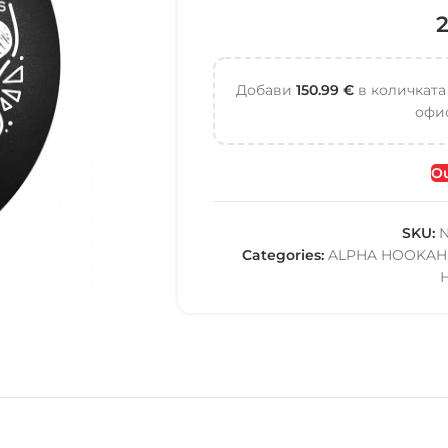
Добави
150.99
€
в количката
офис
Ou
SKU:
N
Categories:
ALPHA HOOKAH