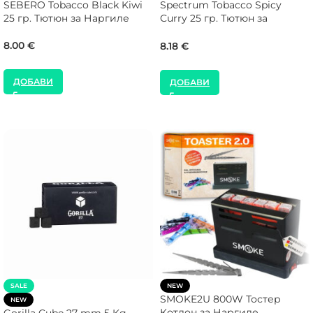
SEBERO Tobacco Black Kiwi
Spectrum Tobacco Spicy
25 гр. Тютюн за Наргиле
Curry 25 гр. Тютюн за
Наргиле
8.00
€
8.18
€
ДОБАВИ
ДОБАВИ
SALE
NEW
SMOKE2U 800W Тостер
NEW
Котлон за Наргиле