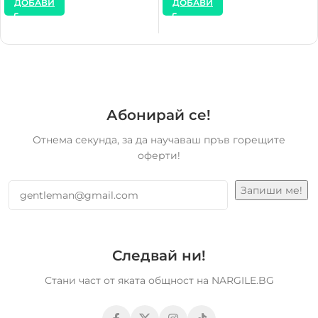
ДОБАВИ
ДОБАВИ
Абонирай се!
Отнема секунда, за да научаваш пръв горещите
оферти!
Следвай ни!
Стани част от яката общност на NARGILE.BG