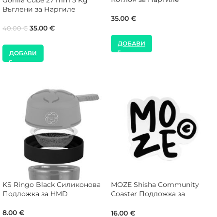
Gorilla Cube 27 mm 5 Kg
Въглени за Наргиле
35.00
€
35.00
€
40.00
€
ДОБАВИ
ДОБАВИ
KS Ringo Black Силиконовa
MOZE Shisha Community
Подложка за HMD
Coaster Подложка за
Наргиле
8.00
€
16.00
€