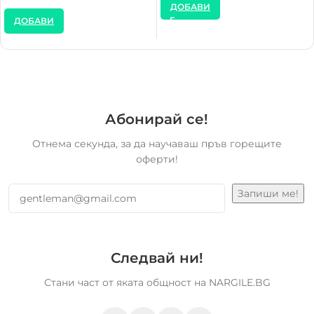
ДОБАВИ
ДОБАВИ
Абонирай се!
Отнема секунда, за да научаваш пръв горещите
оферти!
Следвай ни!
Стани част от яката общност на NARGILE.BG