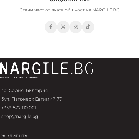
Стани част от яката общност на NARGILE.BG
гр. София, България
бул. Патриарх Евтимий 77
+359 877 110 001
shop@nargile.bg
ЗА КЛИЕНТА: