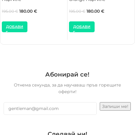
180.00
€
180.00
€
195.00
€
195.00
€
ДОБАВИ
ДОБАВИ
Абонирай се!
Отнема секунда, за да научаваш пръв горещите
оферти!
Следвай ни!