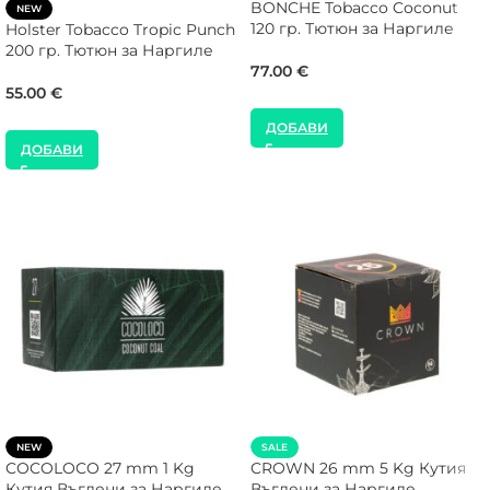
BONCHE Tobacco Coconut
NEW
120 гр. Тютюн за Наргиле
Holster Tobacco Tropic Punch
200 гр. Тютюн за Наргиле
77.00
€
55.00
€
ДОБАВИ
ДОБАВИ
NEW
SALE
COCOLOCO 27 mm 1 Kg
CROWN 26 mm 5 Kg Кутия
Кутия Въглени за Наргиле
Въглени за Наргиле