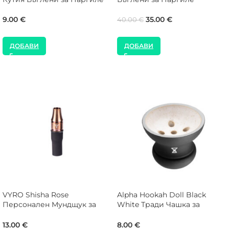
9.00
€
35.00
€
40.00
€
ДОБАВИ
ДОБАВИ
VYRO Shisha Rose
Alpha Hookah Doll Black
Персонален Мундщук за
White Тради Чашка за
Наргиле
Наргиле
13.00
€
8.00
€