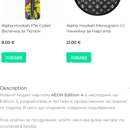
Alpha Hookah F*K Cyber
Alpha Hookah Monogram 09
Виличка за Тютюн
Чинийка за Наргиле
8.00
€
21.00
€
ДОБАВИ
ДОБАВИ
Description
Новият модел наргиле
AEON Edition 4
е наследник на
Edition 3, разработван и тестван в продължение на повече
от година. В него ще откриете следните подобрения:
Нов клапан за продухване, който насочва дима нагоре по
oсновната тръба;