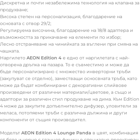
Дискретна и почти незабележима технология на клапана за
продухване;
Висока степен на персонализация, благодарение на
основата с отвор 29/2;
Регулируема височина, благодарение на 18/8 адаптера и
възможността за прикачване на елементи по избор;
Лесно отстраняване на чинийката за въглени при смяна на
чашката.
Наргилето
AEON Edition 4
е едно от наргилетата с най-
отворена дръпка на пазара. То е съвместимо и може да
бъде персонализирано с множество инверторни тръби
(закупуват се отделно), заместващи осносвната тръба, като
може да бъдат комбинирани с декоративни слийвове
произведени от различни материали/цветове, а също и
адаптори за различен стил продухване на дима. Към Edition
4 може да закупите допъелнително дифузер, уловители за
меласа, потопяеми тръби с различна дължина и други
компоненти от същия производител.
Моделът
AEON Edition 4 Lounge Panda
в цвят, комбинация
от бяло и черно с гланцов финиш е специално проектиран