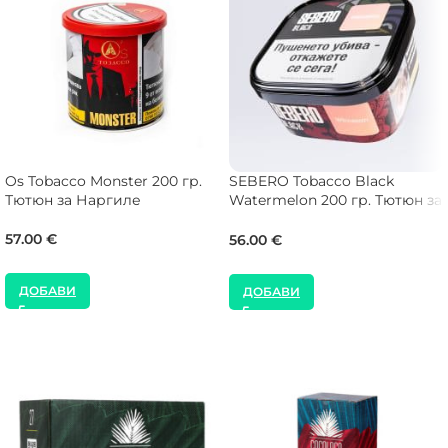
Os Tobacco Monster 200 гр.
SEBERO Tobacco Black
Тютюн за Наргиле
Watermelon 200 гр. Тютюн за
Наргиле
57.00
€
56.00
€
ДОБАВИ
ДОБАВИ