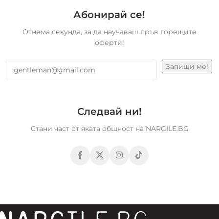
Абонирай се!
Отнема секунда, за да научаваш пръв горещите
оферти!
Следвай ни!
Стани част от яката общност на NARGILE.BG