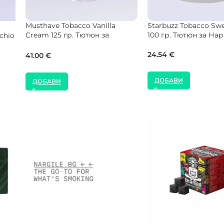
ot
Musthave Tobacco Ice Cream
Musthave Tobacco Be
гиле
25 гр. Тютюн за Наргиле
125 гр. Тютюн за На
9.00
€
41.00
€
ДОБАВИ
ДОБАВИ