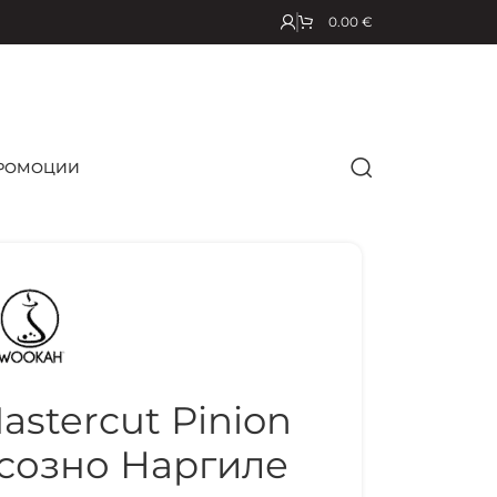
0.00
€
РОМОЦИИ
tercut Pinion
созно Наргиле