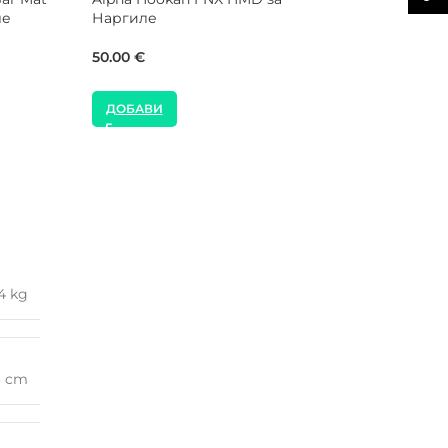
иле
за Наргиле
MOZE Shisha Glow in the Dark
Зелен Силиконов Маркуч за
Наргиле
21.00
€
12.00
€
ДОБАВИ
ДОБАВИ
4 kg
3 cm