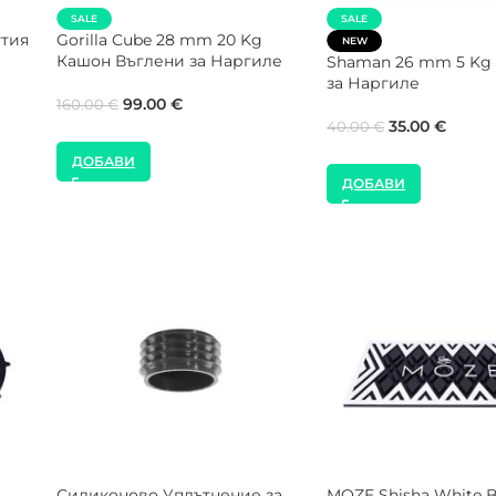
утия
SALE
SALE
Gorilla Cube 27 mm 20 Kg
CROWN Max Flow 26
Кашон Въглени за Наргиле
Kg Кашон Въглени з
Наргиле
99.00
€
99.00
€
160.00
€
160.00
€
ДОБАВИ
ДОБАВИ
Мрежа за Чашка – 36 mm – 2
WOOKAH White/Blac