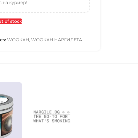
 на куриер!
t of stock
es:
WOOKAH
,
WOOKAH НАРГИЛЕТА