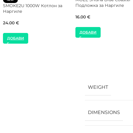
Чанта и Маркуч с Накрайник
Наргиле
46.00
€
81.00
€
ДОБАВИ
ДОБАВИ
WEIGHT
DIMENSIONS