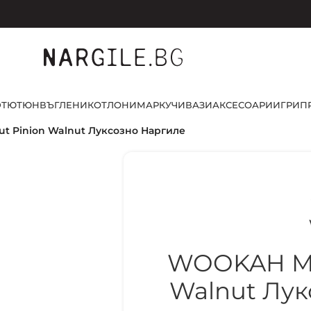
D
ТЮТЮН
ВЪГЛЕНИ
КОТЛОНИ
МАРКУЧИ
ВАЗИ
АКСЕСОАРИ
ИГРИ
П
t Pinion Walnut Луксозно Наргиле
WOOKAH Mas
Walnut Лук