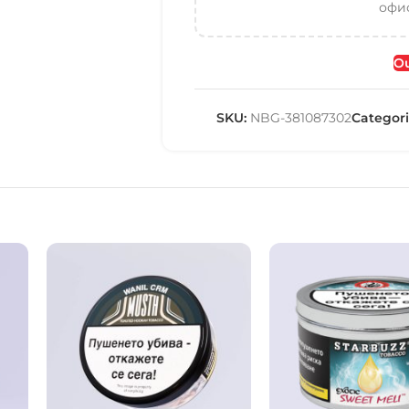
офис
Ou
SKU:
NBG-381087302
Categori