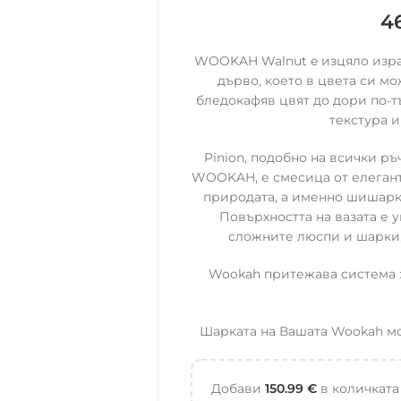
4
WOOKAH Walnut e изцяло израб
дърво, което в цвета си м
бледокафяв цвят до дори по-
текстура и
Pinion, подобно на всички р
WOOKAH, е смесица от елегантн
природата, а именно шишарки
Повърхността на вазата е 
сложните люспи и шарки,
Wookah притежава система з
Шарката на Вашата Wookah мож
Добави
150.99
€
в количката