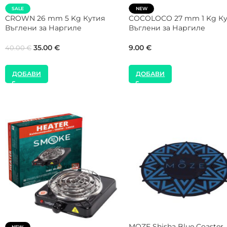
Gorilla Cube 28 mm 1 Kg К
NEW
Въглени за Наргиле
Shaman 26 mm 1 Kg Кутия
Въглени за Наргиле
8.00
€
8.00
€
ДОБАВИ
ДОБАВИ
AMOTION Cobalt Travel Set
WOOKAH Travel Чанта за