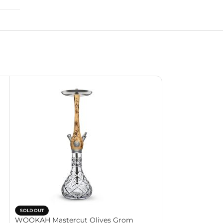
SOLD OUT
SOLD OUT
WOOKAH Mastercut Olives Grom
WOOKAH Master