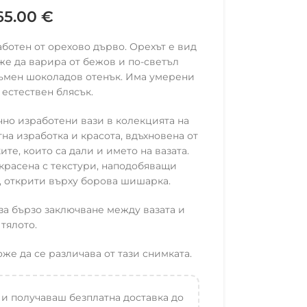
65.00
€
отен от орехово дърво. Орехът е вид
оже да варира от бежов и по-светъл
тъмен шоколадов отенък. Има умерени
 естествен блясък.
ъчно изработени вази в колекцията на
а изработка и красота, вдъхновена от
те, които са дали и името на вазата.
украсена с текстури, наподобяващи
 открити върху борова шишарка.
а бързо заключване между вазата и
тялото.
е да се различава от тази снимката.
 и получаваш безплатна доставка до