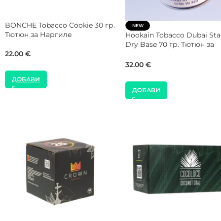
Os Tobacco African Queen 40
SEBERO Tobacco Black Ro
гр. Тютюн за Наргиле
Beer 25 гр. Тютюн за Нар
12.00
€
8.00
€
ДОБАВИ
ДОБАВИ