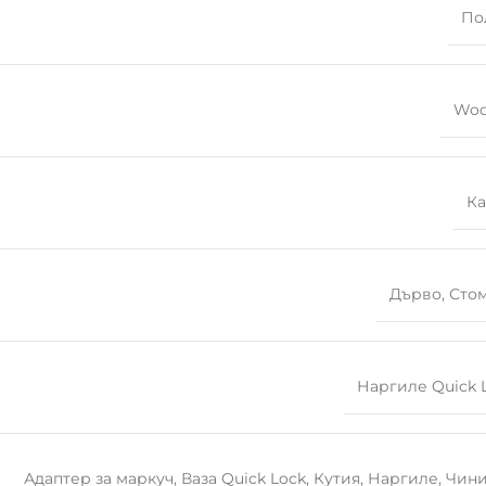
По
Woo
К
Дърво
,
Сто
Наргиле Quick 
Адаптер за маркуч
,
Ваза Quick Lock
,
Кутия
,
Наргиле
,
Чин