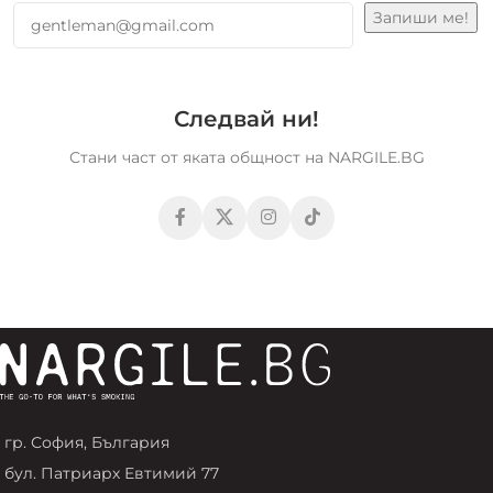
Следвай ни!
Стани част от яката общност на NARGILE.BG
гр. София, България
бул. Патриарх Евтимий 77