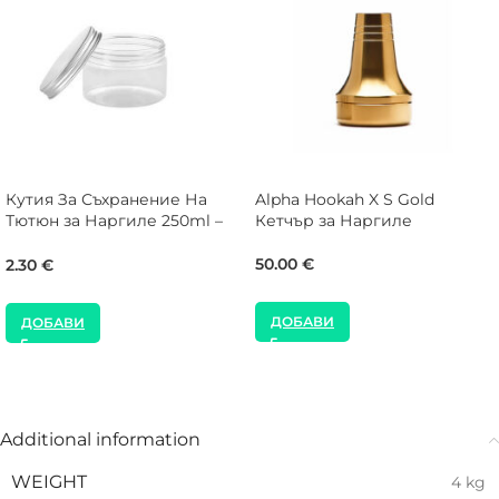
Кутия За Съхранение На
Alpha Hookah X S Gold
Тютюн за Наргиле 250ml –
Кетчър за Наргиле
Алуминиево капаче
50.00
€
2.30
€
ДОБАВИ
ДОБАВИ
Additional information
WEIGHT
4 kg