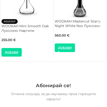
WOOKAH Mastercut Starry
SOLD OUT
Night White Nox Луксозно
WOOKAH Mini Smooth Oak
Наргиле
Луксозно Наргиле
560.00
€
255.00
€
ДОБАВИ
ДОБАВИ
Абонирай се!
Отнема секунда, за да научаваш пръв горещите
оферти!