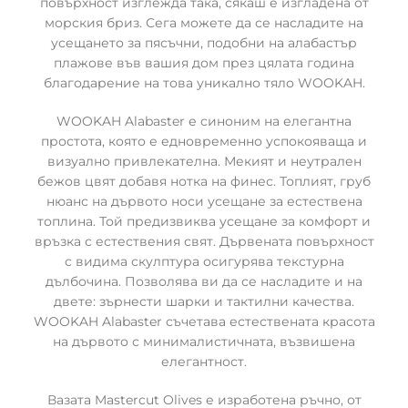
повърхност изглежда така, сякаш е изгладена от
морския бриз. Сега можете да се насладите на
усещането за пясъчни, подобни на алабастър
плажове във вашия дом през цялата година
благодарение на това уникално тяло WOOKAH.
WOOKAH Alabaster е синоним на елегантна
простота, която е едновременно успокояваща и
визуално привлекателна. Мекият и неутрален
бежов цвят добавя нотка на финес. Топлият, груб
нюанс на дървото носи усещане за естествена
топлина. Той предизвиква усещане за комфорт и
връзка с естествения свят. Дървената повърхност
с видима скулптура осигурява текстурна
дълбочина. Позволява ви да се насладите и на
двете: зърнести шарки и тактилни качества.
WOOKAH Alabaster съчетава естествената красота
на дървото с минималистичната, възвишена
елегантност.
Вазата Mastercut Olives е изработена ръчно, от