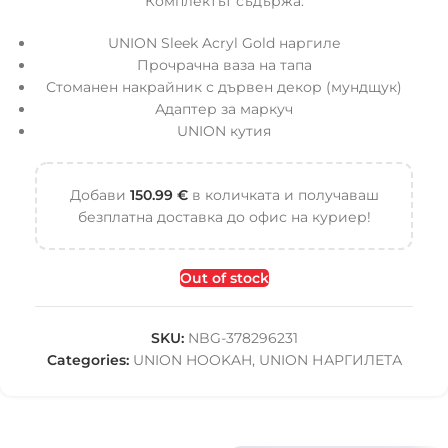
Комплектът съдържа:
UNION Sleek Acryl Gold наргиле
Прочрачна ваза на тапа
Стоманен накрайник с дървен декор (мундщук)
Адаптер за маркуч
UNION кутия
Добави
150.99
€
в количката и получаваш
безплатна доставка до офис на куриер!
Out of stock
SKU:
NBG-378296231
Categories:
UNION HOOKAH
,
UNION НАРГИЛЕТА