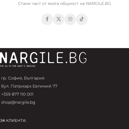
Стани част от яката общност на NARGILE.BG
гр. София, България
бул. Патриарх Евтимий 77
+359 877 110 001
shop@nargile.bg
ЗА КЛИЕНТА: