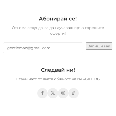
Абонирай се!
Отнема секунда, за да научаваш пръв горещите
оферти!
Следвай ни!
Стани част от яката общност на NARGILE.BG