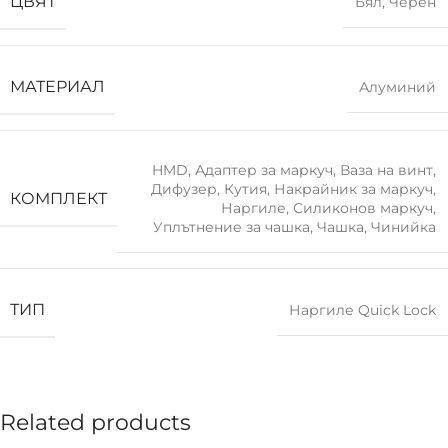
ЦВЯТ
Бял
,
Черен
МАТЕРИАЛ
Алуминий
HMD
,
Адаптер за маркуч
,
Ваза на винт
,
Дифузер
,
Кутия
,
Накрайник за маркуч
,
КОМПЛЕКТ
Наргиле
,
Силиконов маркуч
,
Уплътнение за чашка
,
Чашка
,
Чинийка
ТИП
Наргиле Quick Lock
Related products