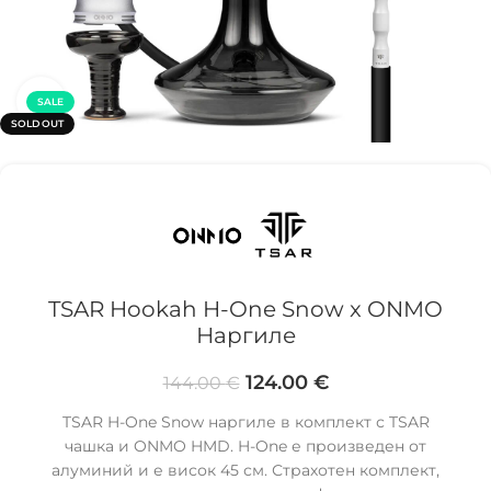
Click to enlarge
SALE
SOLD OUT
TSAR Hookah H-One Snow x ONMO
Наргиле
124.00
€
144.00
€
TSAR H-One Snow наргиле в комплект с TSAR
чашка и ONMO HMD. H-One е произведен от
алуминий и е висок 45 см. Страхотен комплект,