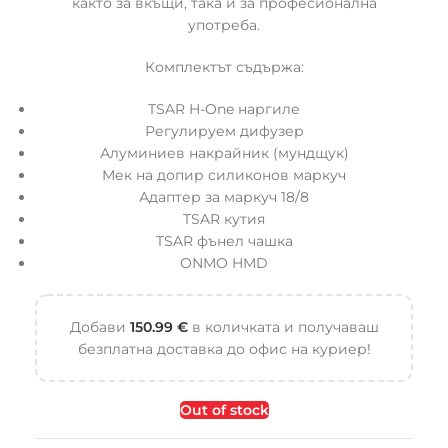
както за вкъщи, така и за професионална
употреба.
Комплектът съдържа:
TSAR H-One наргиле
Регулируем дифузер
Алуминиев накрайник (мундщук)
Мек на допир силиконов маркуч
Адаптер за маркуч 18/8
TSAR кутия
TSAR фънел чашка
ONMO HMD
Добави
150.99
€
в количката и получаваш
безплатна доставка до офис на куриер!
Out of stock