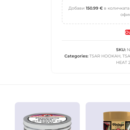
Добави
150.99
€
в количката
офис
Ou
SKU:
N
Categories:
TSAR HOOKAH
,
TS
HEAT 