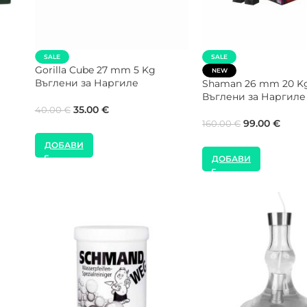
COCOLOCO 25 mm 1 
NEW
Въглени за Наргиле
El Badia 1000W Котлон за
Наргиле
ени
9.00
€
22.00
€
ДОБАВИ
ДОБАВИ