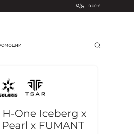
0.00
€
РОМОЦИИ
H-One Iceberg x
e Pearl x FUMANT