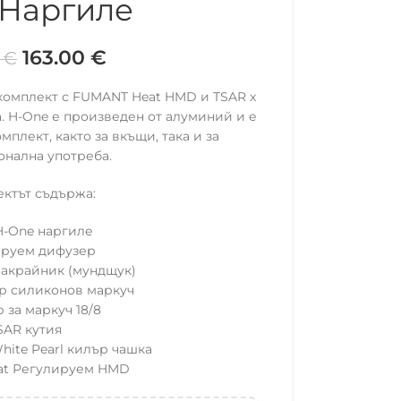
 Наргиле
163.00
€
0
€
 комплект с FUMANT Heat HMD и TSAR x
ка. H-One е произведен от алуминий и е
мплект, както за вкъщи, така и за
нална употреба.
ктът съдържа:
H-One наргиле
ируем дифузер
акрайник (мундщук)
р силиконов маркуч
 за маркуч 18/8
SAR кутия
White Pearl килър чашка
at Регулируем HMD