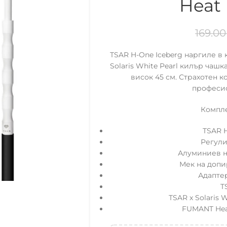
Heat
169.0
TSAR H-One Iceberg наргиле в
Solaris White Pearl килър чаш
висок 45 см. Страхотен ко
професио
Компле
TSAR 
Регул
Алуминиев н
Мек на допи
Адаптер
T
TSAR x Solaris 
FUMANT He