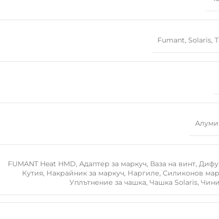
Fumant
,
Solaris
,
Алуми
FUMANT Heat HMD
,
Адаптер за маркуч
,
Ваза на винт
,
Дифу
Кутия
,
Накрайник за маркуч
,
Наргиле
,
Силиконов мар
Уплътнение за чашка
,
Чашка Solaris
,
Чин