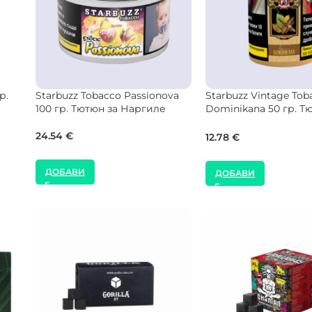
olls
Hookain Tobacco Wildbae Yogi
Musthave Tobacco C
50 гр. Тютюн за Наргиле
Shake 125 гр. Тютюн 
Наргиле
14.00
€
41.00
€
ДОБАВИ
ДОБАВИ