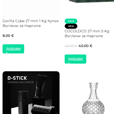
SALE
SALE
CROWN Max Flow 26 mm 20
NEW
Kg Кашон Въглени за
FUMELO 26 mm 5 Kg Въгл
Наргиле
за Наргиле
99.00
€
160.00
€
35.00
€
40.00
€
ДОБАВИ
ДОБАВИ