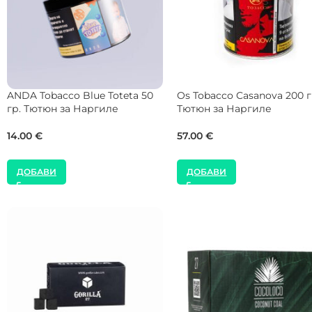
Musthave Tobacco Berry Mors
Musthave Tobacco Honey H
25 гр. Тютюн за Наргиле
125 гр. Тютюн за Наргиле
9.00
€
41.00
€
ДОБАВИ
ДОБАВИ