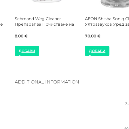
MOZE Shisha Pink Coaster
Alpha Hookah Snake 
Подложка за Наргиле
Чинийка за Наргил
16.00
€
21.00
€
ДОБАВИ
ДОБАВИ
ADDITIONAL INFORMATION
3
4