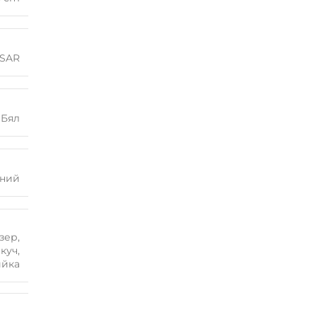
TSAR
Бял
ний
зер
,
куч
,
ийка