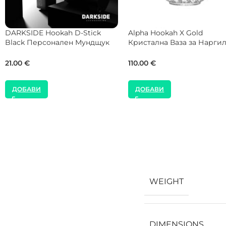
alite Четка за Тръба за
SALE
Наргиле
Alpha Hookah ORO Silver
Щипка за Наргиле
6.00
€
21.00
€
30.00
€
ДОБАВИ
ДОБАВИ
WEIGHT
DIMENSIONS