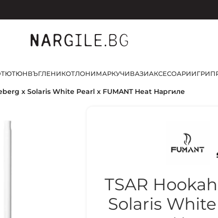
D
ТЮТЮН
ВЪГЛЕНИ
КОТЛОНИ
МАРКУЧИ
ВАЗИ
АКСЕСОАРИ
ИГРИ
П
berg x Solaris White Pearl x FUMANT Heat Наргиле
TSAR Hookah 
Solaris Whit