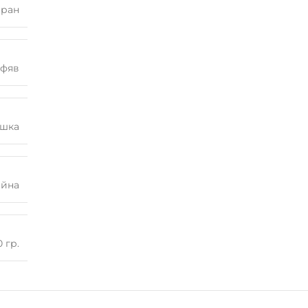
иран
афяв
ашка
айна
0 гр.