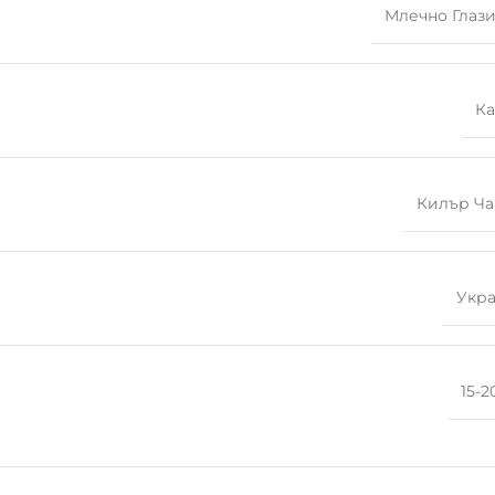
Млечно Глаз
К
Килър Ч
Укр
15-2