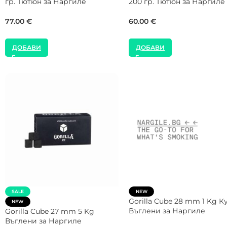
гр. Тютюн за Наргиле
Тютюн за Наргиле
77.00
€
57.00
€
ДОБАВИ
ДОБАВИ
SALE
NEW
SMOKE2U 1000W Котлон з
NEW
Наргиле
Shaman 26 mm 5 Kg Въглени
за Наргиле