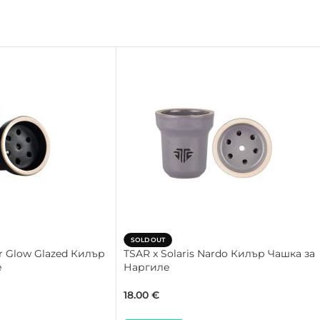
SOLD OUT
er Glow Glazed Килър
TSAR x Solaris Nardo Килър Чашка за
е
Наргиле
18.00
€