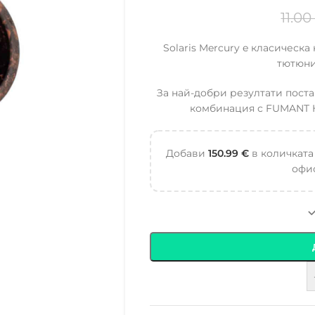
11.0
Solaris Mercury e класическ
тютюни
За най-добри резултати поста
комбинация с FUMANT He
Добави
150.99
€
в количката
офис