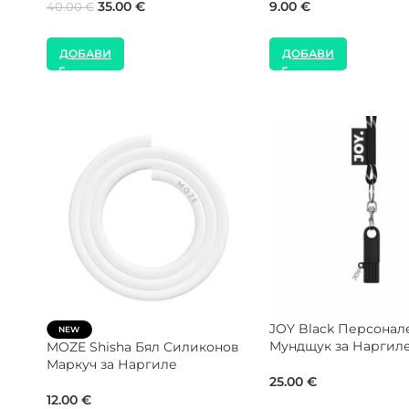
35.00
€
40.00
€
35.00
€
40.00
€
ДОБАВИ
ДОБАВИ
WOOKAH Nox Standard
MOZE Shisha Rocket 
Дървен Накрайник за
Течност за Почиства
Наргиле
Наргиле
55.00
€
8.00
€