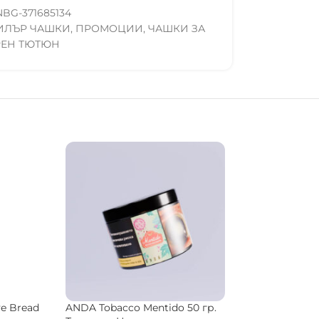
NBG-371685134
ИЛЪР ЧАШКИ
,
ПРОМОЦИИ
,
ЧАШКИ ЗА
РЕН ТЮТЮН
re Killer
Os Tobacco Graveyard 200 гр.
Os Tobacco Afr