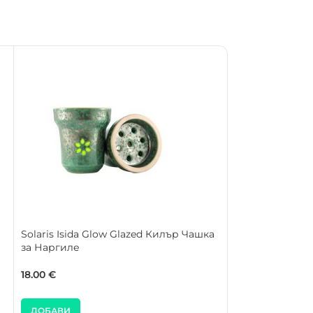
Solaris Isida Glow Glazed Килър Чашка
SOLD OUT
за Наргиле
AEON x Solaris 
Килър Чашка з
18.00
€
20.00
€
ДОБАВИ