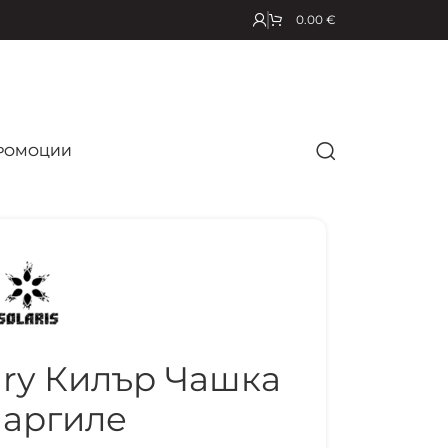
0.00
€
РОМОЦИИ
ury Килър Чашка
Наргиле