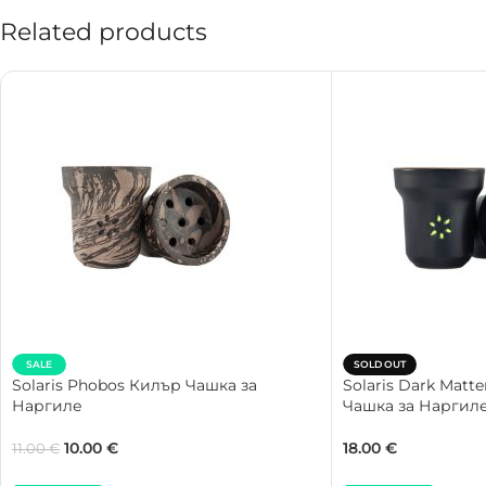
Related products
SALE
SOLD OUT
Solaris Phobos Килър Чашка за
Solaris Dark Matt
Наргиле
Чашка за Наргил
10.00
€
18.00
€
11.00
€