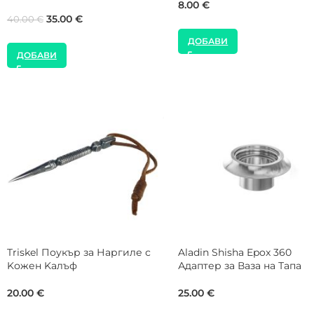
24.00
€
35.00
€
40.00
€
ДОБАВИ
ДОБАВИ
SALE
NEW
AMOTION Grafitti Гард
SMOKE2U 800W Тостер
Предпазна Мрежа
Котлон за Наргиле
15.00
€
35.00
€
20.00
€