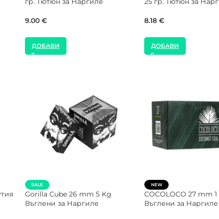
гр. Тютюн за Наргиле
Milk 25 гр. Тютюн за
77.00
€
9.00
€
ДОБАВИ
ДОБАВИ
SALE
SALE
а
CROWN 26 mm 5 Kg Кутия
NEW
Въглени за Наргиле
Gorilla Cube 28 mm 
Въглени за Наргиле