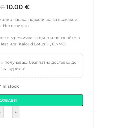
10.00
€
0
€
а килър чашка, подходяща за всякакви
. Неглазирана.
вете мрежичка за дъно и ползвайте в
at или Kaloud Lotus 1+, ONMO.
 и получаваш безплатна доставка до
 на куриер!
In stock
ДОБАВИ
-
+