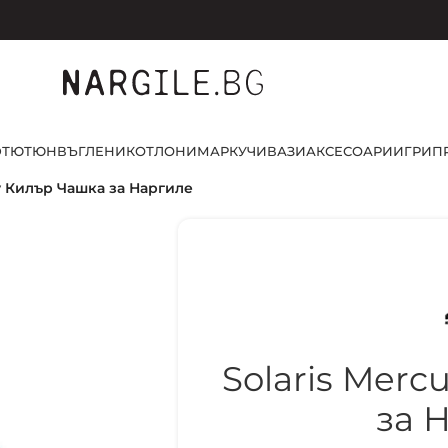
D
ТЮТЮН
ВЪГЛЕНИ
КОТЛОНИ
МАРКУЧИ
ВАЗИ
АКСЕСОАРИ
ИГРИ
П
ry Килър Чашка за Наргиле
Solaris Merc
за 