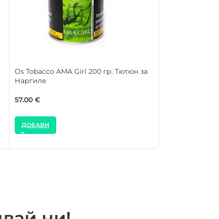
Os Tobacco AMA Girl 200 гр. Тютюн за
Os Tobacco Cleo
Наргиле
Наргиле
57.00
€
57.00
€
ДОБАВИ
ДОБАВИ
вай ни!