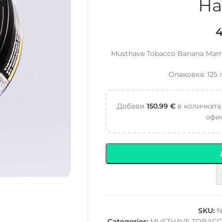
На
Musthave Tobacco Banana Mama
Опаковка: 125 
Добави
150.99
€
в количката
офис
SKU:
N
Categories:
MUSTHAVE TOBAC