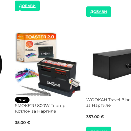
35.00
€
120.00
€
40.00
€
180.00
€
ДОБАВИ
ДОБАВИ
за
ENSO Shisha Раница 2.0 за
WOOKAH Адаптер З
Наргиле
22.50
€
125.00
€
ДОБАВИ