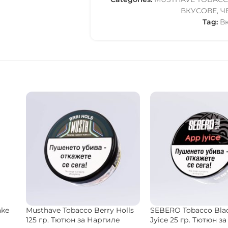
ВКУСОВЕ
,
Ч
Tag:
В
0
DARKSIDE Tobacco Core Honey
DARKSIDE Tobacco C
Dust 25 гр. Тютюн за Наргиле
Cosmos 200 гр. Тютю