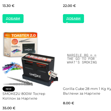
Наргиле
77.00
€
9.00
€
ДОБАВИ
ДОБАВИ
NEW
SALE
FUMELO 26 mm 1 Kg Кутия
Gorilla Cube 26 mm 20 Kg
Въглени за Наргиле
Кашон Въглени за Нарги
8.00
€
99.00
€
160.00
€