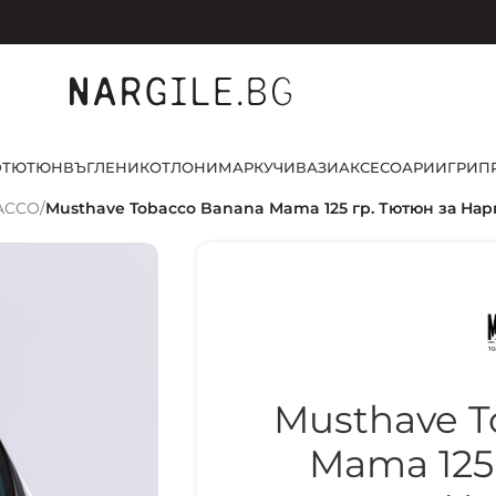
D
ТЮТЮН
ВЪГЛЕНИ
КОТЛОНИ
МАРКУЧИ
ВАЗИ
АКСЕСОАРИ
ИГРИ
П
ACCO
/
Musthave Tobacco Banana Mama 125 гр. Тютюн за Нар
Musthave T
Mama 125 