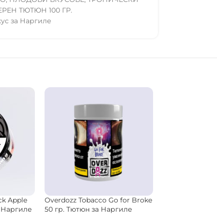
ЕРЕН ТЮТЮН 100 ГР.
кус за Наргиле
ore
SEBERO Tobacco Black Top 200
Al Fakher Toba
н за
гр. Тютюн за Наргиле
35 гр. Тютюн з