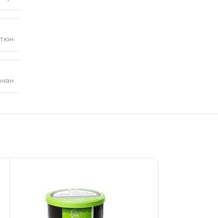
ютюн
анан