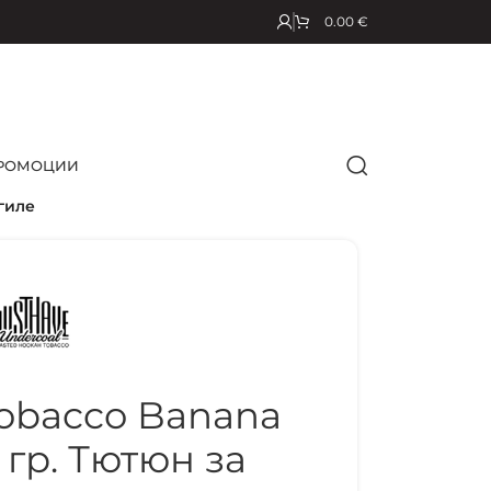
0.00
€
РОМОЦИИ
гиле
obacco Banana
гр. Тютюн за