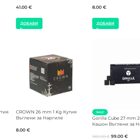
Наргиле
9.00
€
61.41
€
ДОБАВИ
ДОБАВИ
SALE
SALE
NEW
NEW
ле
Shaman 26 mm 5 Kg Въглени
COCOLOCO 26 mm 2
за Наргиле
Кашон Въглени за 