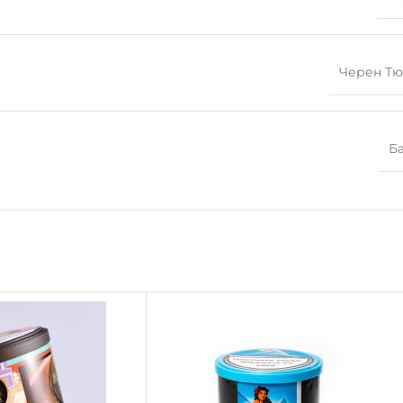
Черен Т
Б