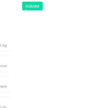
ДОБАВИ
ДОБАВИ
25 kg
усия
have
5 гр.