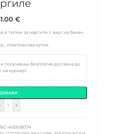
ргиле
41.00
€
 е тютюн за наргиле с вкус на банан.
гр., пластмасова кутия.
 и получаваш безплатна доставка до
 на куриер!
ДОБАВИ
-
+
BG-400938374
CO
,
ПЛОДОВИ ВКУСОВЕ
,
ТРОПИЧЕСКИ