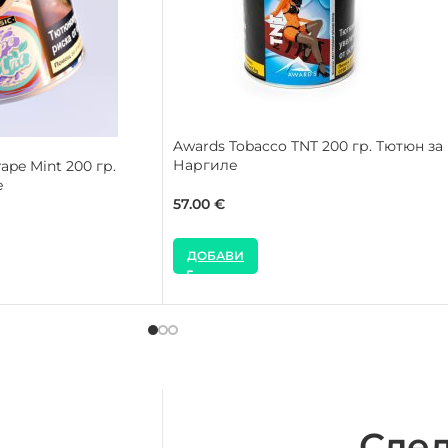
Awards Tobacco TNT 200 гр. Тютюн за
Наргиле
ape Mint 200 гр.
е
57.00
€
ДОБАВИ
След