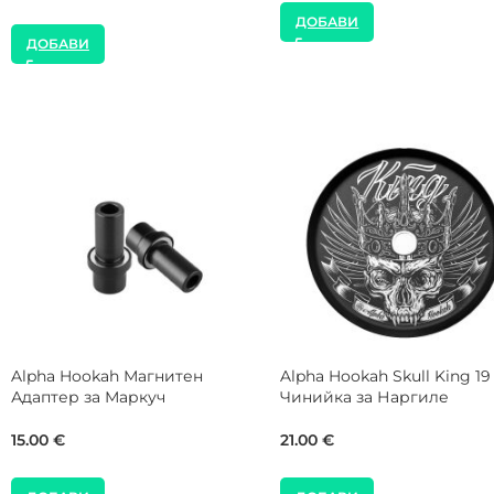
ДОБАВИ
ДОБАВИ
MOZE Shisha Red Coaster
WOOKAH Care Ръкавици 
Подложка за Наргиле
Наргиле
16.00
€
20.00
€