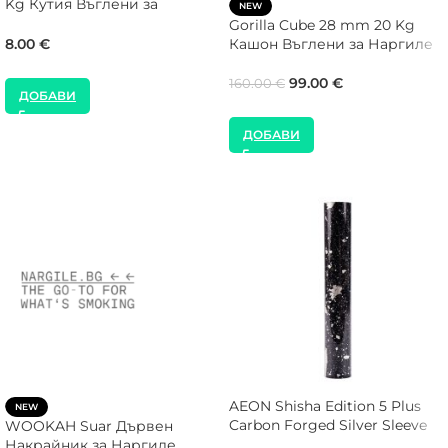
Kg Кутия Въглени за
NEW
Наргиле
Gorilla Cube 28 mm 20 Kg
Кашон Въглени за Наргиле
8.00
€
99.00
€
160.00
€
ДОБАВИ
ДОБАВИ
AEON Shisha Edition 5 Plus
NEW
Carbon Forged Silver Sleeve
WOOKAH Suar Дървен
Накрайник за Наргиле