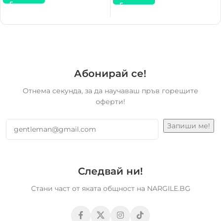
Абонирай се!
Отнема секунда, за да научаваш пръв горещите
оферти!
Следвай ни!
Стани част от яката общност на NARGILE.BG