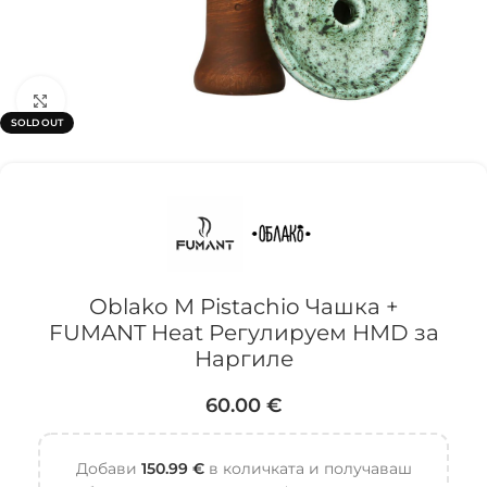
Click to enlarge
SOLD OUT
Oblako M Pistachio Чашка +
FUMANT Heat Регулируем HMD за
Наргиле
60.00
€
Добави
150.99
€
в количката и получаваш