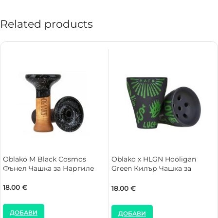
Related products
Oblako M Black Cosmos
Oblako х HLGN Hooligan
Фънел Чашка за Наргиле
Green Килър Чашка за
Наргиле
18.00
€
18.00
€
ДОБАВИ
ДОБАВИ