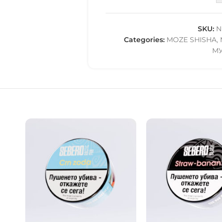
SKU:
N
Categories:
MOZE SHISHA
,
М