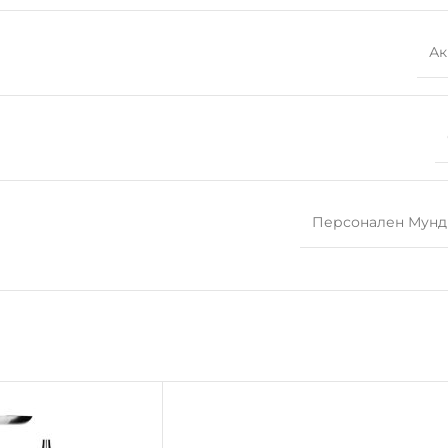
Ак
Персонален Мун