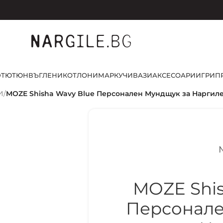
D
ТЮТЮН
ВЪГЛЕНИ
КОТЛОНИ
МАРКУЧИ
ВАЗИ
АКСЕСОАРИ
ИГРИ
П
И
/
MOZE Shisha Wavy Blue Персонален Мундщук за Наргил
MOZE Shis
Персонале