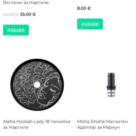
COCOLOCO 27 mm 5 Kg
8.00
€
Въглени за Наргиле
40.00
€
45.00
€
ДОБАВИ
ДОБАВИ
WOOKAH Tenebris Дървен
WOOKAH White Nox Stand
Накрайник за Наргиле
Дървен Накрайник за
Наргиле