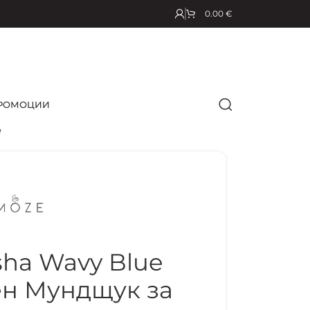
0.00
€
РОМОЦИИ
е
ha Wavy Blue
н Мундщук за