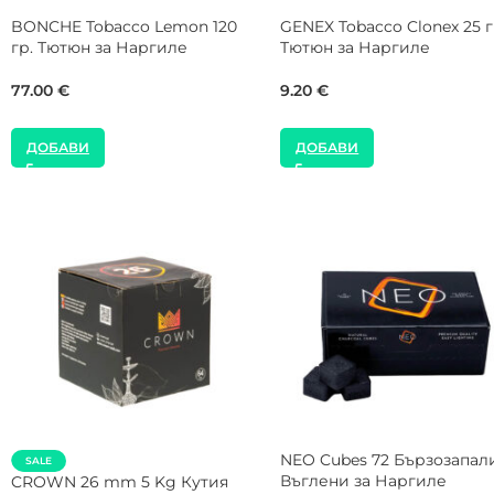
DARKSIDE Tobacco Core
SEBERO Tobacco Black
Cosmos 200 гр. Тютюн за
Amarena Cherry 25 гр. Тю
Наргиле
за Наргиле
61.41
€
8.00
€
ДОБАВИ
ДОБАВИ
Gorilla Cube 28 mm 1 Kg К
SALE
Въглени за Наргиле
NEW