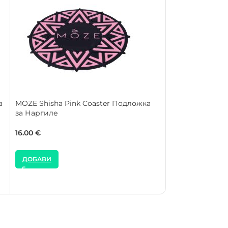
а
MOZE Shisha Pink Coaster Подложка
MOZE Shisha B
за Наргиле
за Наргиле
16.00
€
16.00
€
ДОБАВИ
ДОБАВИ