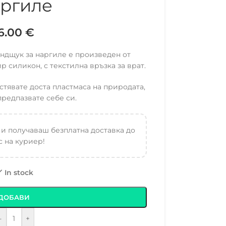
ргиле
16.00
€
ндщук за наргиле е произведен от
р силикон, с текстилна връзка за врат.
тявате доста пластмаса на природата,
предпазвате себе си.
 и получаваш безплатна доставка до
 на куриер!
In stock
ДОБАВИ
-
+