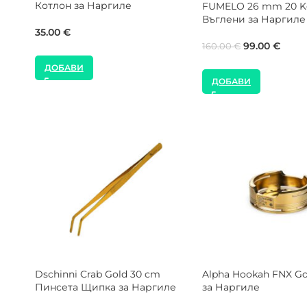
Наргиле
Кутия Въглени за Н
24.00
€
35.00
€
40.00
€
ДОБАВИ
ДОБАВИ
ard
MISHA Lapki Щипка за
AO KOKA Препрарат
Наргиле
Почистване на Нар