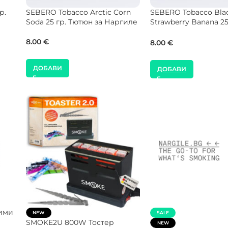
Jibiar Tobacco Ice Strawberry
Al Fakher Tobacco Ma
тюн
Raspberry 50 гр. Тютюн за
35 гр. Тютюн за Нар
Наргиле
9.70
€
13.30
€
ДОБАВИ
ДОБАВИ
утия
NEW
SALE
SMOKE2U 1000W Котлон за
CROWN Max Flow 26