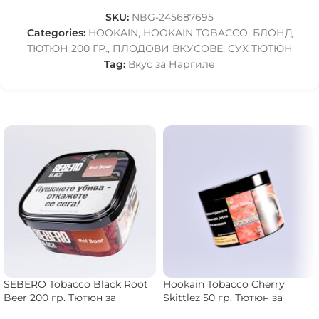
SKU:
NBG-245687695
Categories:
HOOKAIN
,
HOOKAIN TOBACCO
,
БЛОНД
ТЮТЮН 200 ГР.
,
ПЛОДОВИ ВКУСОВЕ
,
СУХ ТЮТЮН
Tag:
Вкус за Наргиле
SEBERO Tobacco Black Root
Hookain Tobacco Cherry
Beer 200 гр. Тютюн за
Skittlez 50 гр. Тютюн за
Наргиле
Наргиле