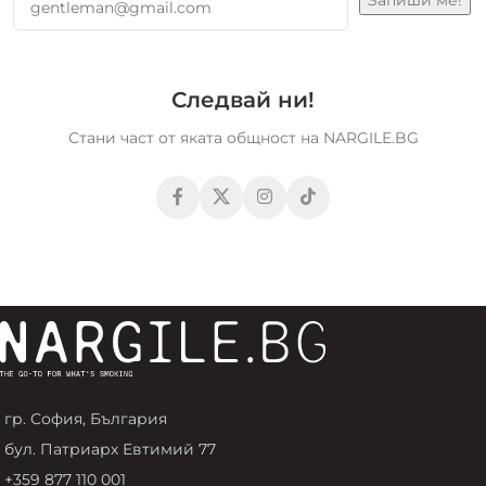
Следвай ни!
Стани част от яката общност на NARGILE.BG
гр. София, България
бул. Патриарх Евтимий 77
+359 877 110 001