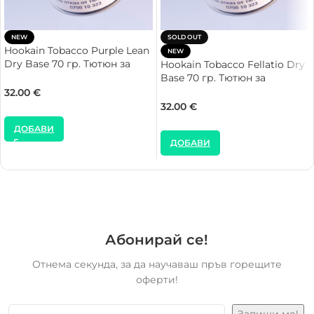
NEW
SOLD OUT
Hookain Tobacco Purple Lean
NEW
Dry Base 70 гр. Тютюн за
Hookain Tobacco Fellatio Dry
Наргиле
Base 70 гр. Тютюн за
Наргиле
32.00
€
32.00
€
ДОБАВИ
ДОБАВИ
Абонирай се!
Отнема секунда, за да научаваш пръв горещите
оферти!