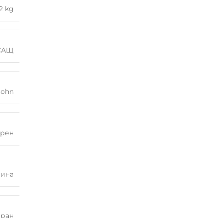
2 kg
САЩ
John
рен
лина
иран