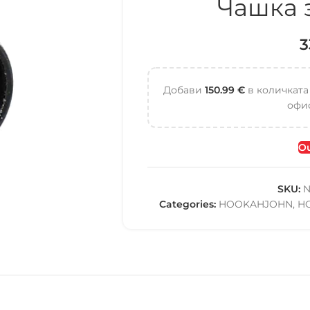
Чашка 
3
Добави
150.99
€
в количката
офис
Ou
SKU:
N
Categories:
HOOKAHJOHN
,
H