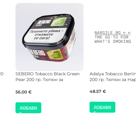
Wine
BONCHE Tobacco Strawberry
Holster Tobacco Marb
120 гр. Тютюн за Наргиле
гр. Тютюн за Наргил
77.00
€
55.00
€
ДОБАВИ
ДОБАВИ