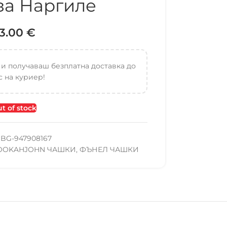
за Наргиле
3.00
€
 и получаваш безплатна доставка до
 на куриер!
t of stock
BG-947908167
OOKAHJOHN ЧАШКИ
,
ФЪНЕЛ ЧАШКИ