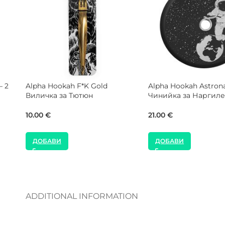
MOZE Shisha
NEW
Mat Подлож
ен Мек на
MOZE Shisha Glow in the Dark
 Маркуч за
Син Силиконов Маркуч за
Наргиле
16.00
€
12.00
€
ДОБАВИ
ДОБАВИ
ADDITIONAL INFORMATION