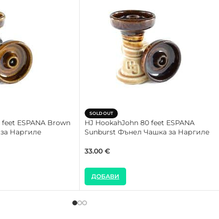
SOLD OUT
 feet ESPANA Brown
HJ HookahJohn 80 feet ESPANA
 за Наргиле
Sunburst Фънел Чашка за Наргиле
33.00
€
ДОБАВИ