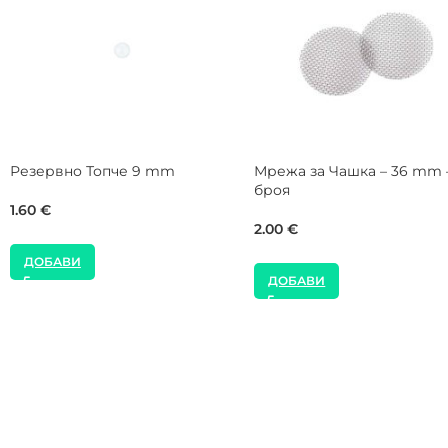
DARKSIDE Hookah D-Click
NEW
Персонален Мундщук за
пка за
Alpha Hookah Чер
Наргиле
Допир Силиконов
Наргиле
21.00
€
18.00
€
ДОБАВИ
ДОБАВИ