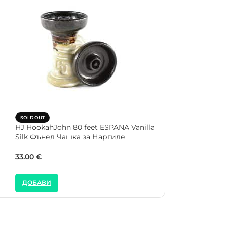
SOLD OUT
SOLD OUT
HJ HookahJohn 80 feet ESPANA Vanilla
HJ HookahJohn 
Silk Фънел Чашка за Наргиле
Фънел Чашка з
33.00
€
33.00
€
ДОБАВИ
ДОБАВИ