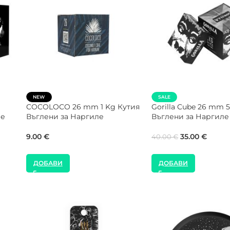
SALE
NEW
COCOLOCO 27 mm 1 
NEW
Въглени за Наргиле
Shaman 26 mm 20 Kg Кашон
Въглени за Наргиле
9.00
€
99.00
€
160.00
€
ДОБАВИ
ДОБАВИ