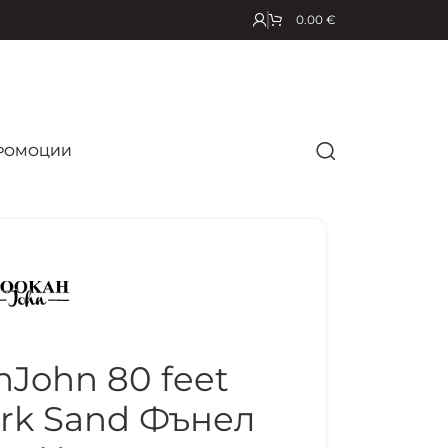
0.00
€
РОМОЦИИ
John 80 feet
rk Sand Фънел