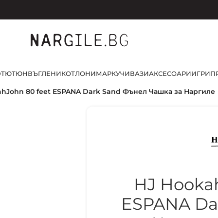
D
ТЮТЮН
ВЪГЛЕНИ
КОТЛОНИ
МАРКУЧИ
ВАЗИ
АКСЕСОАРИ
ИГРИ
П
ahJohn 80 feet ESPANA Dark Sand Фънел Чашка за Наргиле
HJ Hookah
ESPANA Da