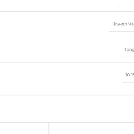
Фънел Ч
Tang
10-1