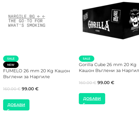
SALE
SALE
NEW
NEW
Gorilla Cube 28 mm 20 Kg
COCOLOCO 27 mm 5 Kg
Кашон Въглени за Наргиле
Въглени за Наргиле
99.00
€
40.00
€
160.00
€
45.00
€
ДОБАВИ
ДОБАВИ