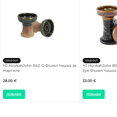
SOLD OUT
SOLD OUT
HJ HookahJohn RAZ G Фънел Чашка за
HJ HookahJohn 80
Наргиле
Eye Фънел Чашка
28.00
€
33.00
€
ДОБАВИ
ДОБАВИ