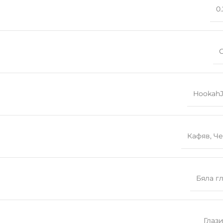
0.
Hookah
Кафяв
,
Че
Бяла г
Глаз