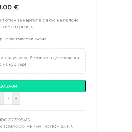
8.00
€
е тютюн за наргиле с вкус на прясно
 тъмно грозде.
р., пластмасова кутия.
 и получаваш безплатна доставка до
 на куриер!
ДОБАВИ
-
+
NBG-527295415
K TOBACCO
,
ЧЕРЕН ТЮТЮН 25 ГР.