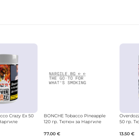
BONCHE Tobacco Pineapple
Overdozz Tobacco All Night
120 гр. Тютюн за Наргиле
50 гр. Тютюн за Наргиле
77.00
€
13.50
€