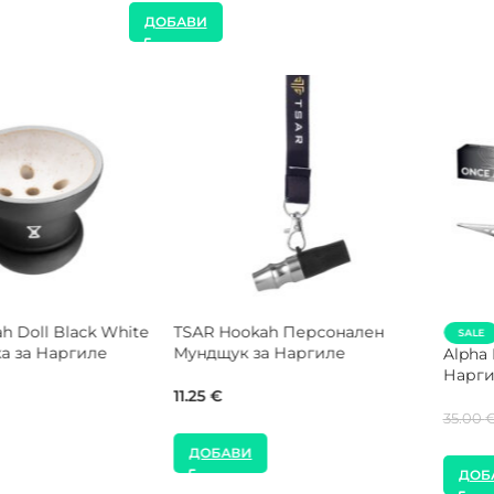
ДОБАВИ
MOZE Shisha Rocket Cleaner
Кутия За Съхранени
гиле
Течност за Почистване на
Тютюн за Наргиле 2
Наргиле
Алуминиево капаче
8.00
€
2.30
€
ДОБАВИ
ДОБАВИ