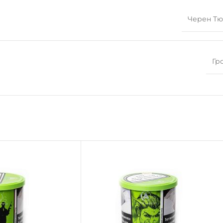
Черен Т
Гр