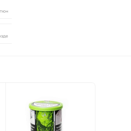
ютюн
озде