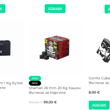
ДОБАВИ
ДОБАВИ
SALE
NEW
El Badia 1000W Котл
NEW
Наргиле
Shaman 26 mm 5 Kg Въглени
за Наргиле
22.00
€
35.00
€
40.00
€
ДОБАВИ