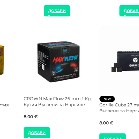
ДОБАВИ
ДОБАВИ
Gorilla Cube 26 mm 1 Kg Кутия
SALE
Въглени за Наргиле
NEW
COCOLOCO 26 mm 5 Kg
8.00
€
Въглени за Наргиле
40.00
€
45.00
€
ДОБАВИ