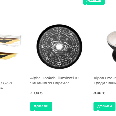
ДОБАВИ
JOY Pink Персонален
MOZE Shisha Community
Мундщук за Наргиле
Coaster Подложка за Нар
25.00
€
16.00
€
ДОБАВИ
ДОБАВИ