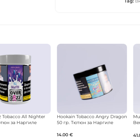
Tag:
В
er
Hookain Tobacco Angry Dragon
Musthave Tobacco Fo
50 гр. Тютюн за Наргиле
Berries 125 гр. Тютюн
Наргиле
14.00
€
41.00
€