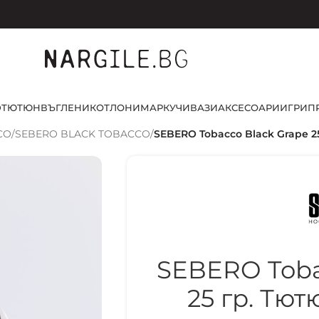
D
ТЮТЮН
ВЪГЛЕНИ
КОТЛОНИ
МАРКУЧИ
ВАЗИ
АКСЕСОАРИ
ИГРИ
П
CO
/
SEBERO BLACK TOBACCO
/
SEBERO Tobacco Black Grape 2
SEBERO Toba
25 гр. Тю