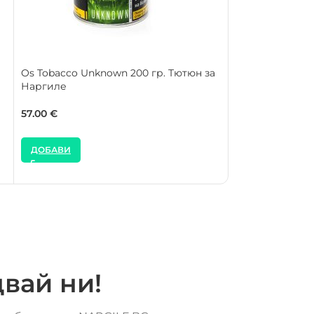
Os Tobacco Unknown 200 гр. Тютюн за
Os Tobacco Afri
Наргиле
за Наргиле
57.00
€
57.00
€
ДОБАВИ
ДОБАВИ
вай ни!