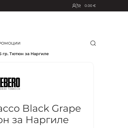
0.00
€
РОМОЦИИ
5 гр. Тютюн за Наргиле
cco Black Grape
тюн за Наргиле