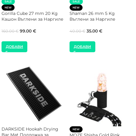
SALE
SALE
NEW
NEW
Gorilla Cube 27 mm 20 Kg
Shaman 26 mm 5 Kg
Кашон Въглени за Наргиле
Въглени за Наргиле
99.00
€
35.00
€
160.00
€
40.00
€
ДОБАВИ
ДОБАВИ
DARKSIDE Hookah Drying
NEW
Bar Mat Подложка за
MOZE Shisha Gold Pink