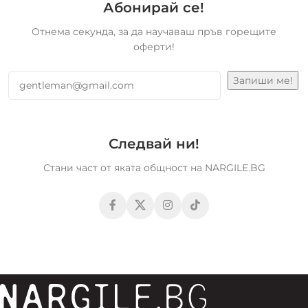
Абонирай се!
Отнема секунда, за да научаваш пръв горещите
оферти!
Следвай ни!
Стани част от яката общност на NARGILE.BG