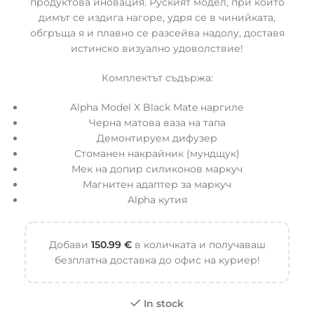
продуктова иновация. Руският модел, при който
димът се издига нагоре, удря се в чинийката,
обгръща я и плавно се разсейва надолу, доставя
истинско визуално удоволствие!
Комплектът съдържа:
Alpha Model X Black Mate наргиле
Черна матова ваза на тапа
Демонтируем дифузер
Стоманен накрайник (мундщук)
Мек на допир силиконов маркуч
Магнитен адаптер за маркуч
Alpha кутия
Добави
150.99
€
в количката и получаваш
безплатна доставка до офис на куриер!
In stock