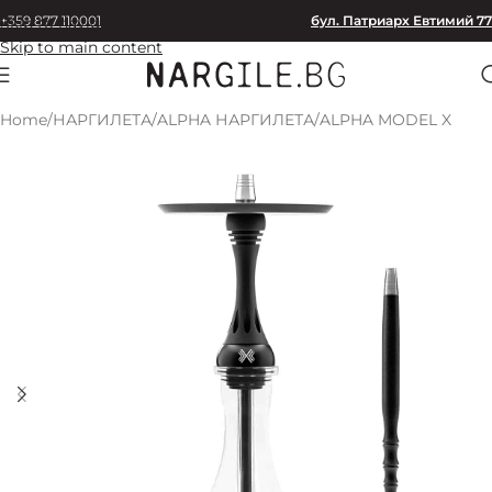
+359 877 110001
бул. Патриарх Евтимий 77
Skip to navigation
Skip to main content
Home
/
НАРГИЛЕТА
/
ALPHA НАРГИЛЕТА
/
ALPHA MODEL X