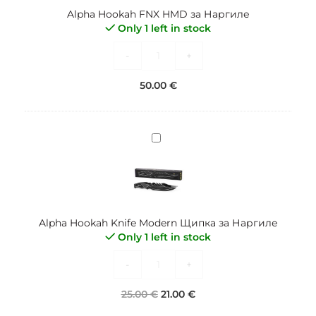
Наргиле
Alpha Hookah FNX HMD за Наргиле
Only 1 left in stock
-
+
50.00
€
Alpha
Hookah
Knife
Modern
Щипка
за
Alpha Hookah Knife Modern Щипка за Наргиле
Наргиле
Only 1 left in stock
-
+
25.00
€
21.00
€