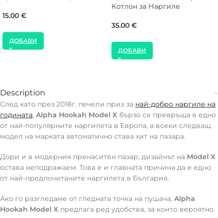
Котлон за Наргиле
15.00
€
35.00
€
ДОБАВИ
ДОБАВИ
Description
След като през 2018г. печели приз за
най-добро наргиле на
годината
,
Alpha Hookah Model X
бързо се превръща в едно
от най-популярните наргилета в Европа, а всеки следващ
модел на марката автоматично става хит на пазара.
Дори и в модерния пренаситен пазар, дизайнът на
Model X
остава неподражаем. Това е и главната причина да е едно
от най-предпочитаните наргилета в България.
Ако го разгледаме от гледната точка на пушача,
Alpha
Hookah Model X
предлага ред удобства, за които вероятно