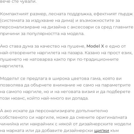
вече сте чували.
Компактният размер, лесната поддръжка, ефектният пърдж
(системата за издухване на дима) и възможностите за
персонализиране на дизайна с аксесоари са сред главните
причини за популярността на модела.
Ако става дума за качество на пушене,
Model X
е едно от
най-отворените наргилета на пазара. Казано на прост език,
пушенето не натоварва както при по-традиционните
наргилета.
Моделът се предлага в широка цветова гама, която ви
позволява да обърнете внимание не само на параметрите
на самото наргиле, но и на неговата визия и да подберете
този нюанс, който най-много ви допада.
А ако искате да персонализирате допълнително
собственото си наргиле, може да смените оригиналната
чинийка или накрайник с някой от дизайнерските модели
на марката или да добавите дизайнерски
щипки
към