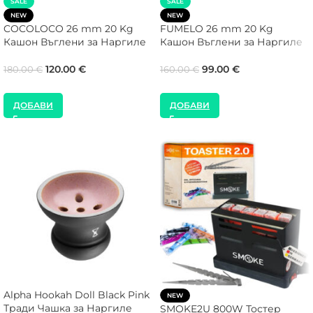
SALE
SALE
NEW
NEW
COCOLOCO 26 mm 20 Kg
FUMELO 26 mm 20 Kg
Кашон Въглени за Наргиле
Кашон Въглени за Наргиле
120.00
€
99.00
€
180.00
€
160.00
€
ДОБАВИ
ДОБАВИ
Alpha Hookah Doll Black Pink
NEW
Тради Чашка за Наргиле
SMOKE2U 800W Тостер