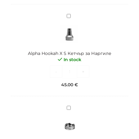
Alpha
Hookah
X
S
Кетчър
за
Alpha Hookah X S Кетчър за Наргиле
Наргиле
In stock
-
+
45.00
€
Alpha
Hookah
FNX
HMD
за