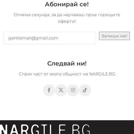
Абонирай се!
Отнема секунда, за да научаваш пръв горещите
оферти!
Следвай ни!
Стани част от яката общност на NARGILE.BG