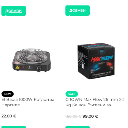
ДОБАВИ
ДОБАВИ
NEW
SALE
El Badia 1000W Котлон за
CROWN Max Flow 26 mm 20
Наргиле
Kg Кашон Въглени за
Наргиле
22.00
€
99.00
€
160.00
€