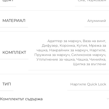
Сив
,
Тюркоазен
МАТЕРИАЛ
Алуминий
Адаптер за маркуч
,
Ваза на винт
,
Дифузер
,
Коронка
,
Кутия
,
Мрежа за
чашка
,
Накрайник за маркуч
,
Наргиле
,
КОМПЛЕКТ
Пружина за маркуч
,
Силиконов маркуч
,
Уплътнение за чашка
,
Чашка
,
Чинийка
,
Щипка за въглени
ТИП
Наргиле Quick Lock
Комплектът съдържа