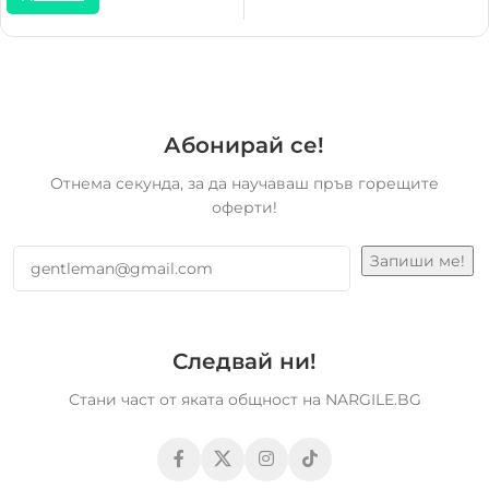
Абонирай се!
Отнема секунда, за да научаваш пръв горещите
оферти!
Следвай ни!
Стани част от яката общност на NARGILE.BG